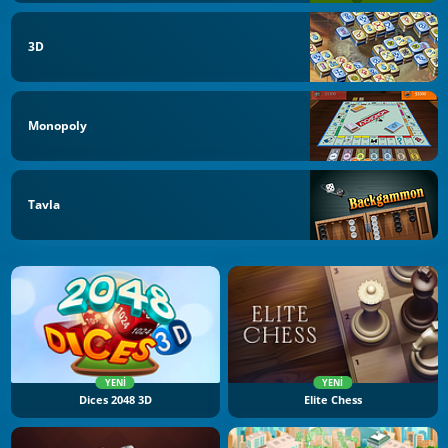
3D
Monopoly
Tavla
YENI
YENI
Dices 2048 3D
Elite Chess