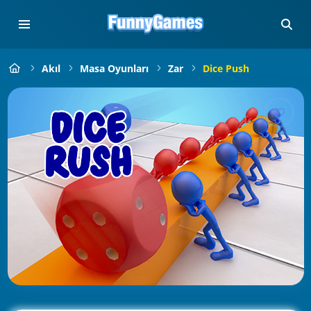
Akıl
Masa Oyunları
Zar
Dice Push