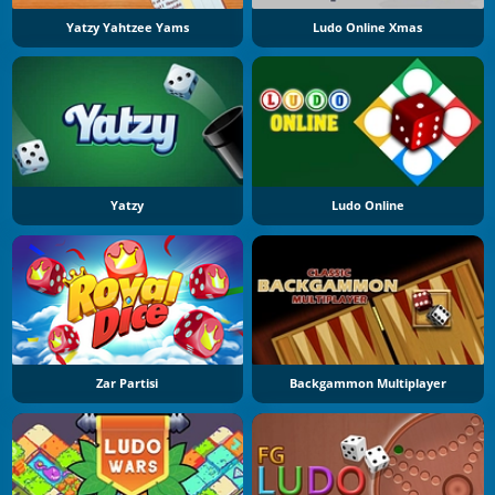
Yatzy Yahtzee Yams
Ludo Online Xmas
Yatzy
Ludo Online
Zar Partisi
Backgammon Multiplayer