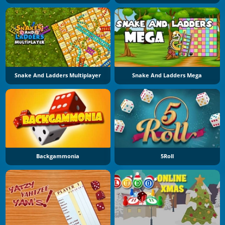
Snake And Ladders Multiplayer
Snake And Ladders Mega
Backgammonia
5Roll