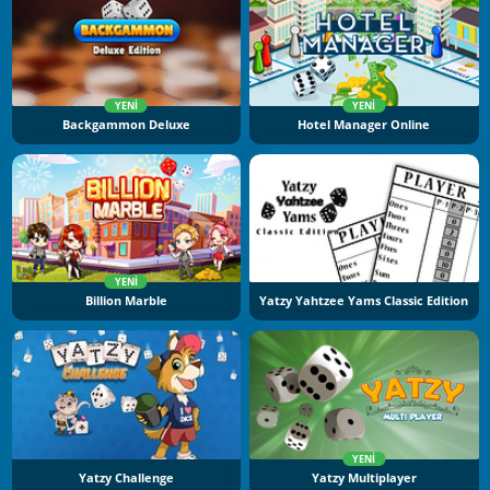
YENI
YENI
Backgammon Deluxe
Hotel Manager Online
YENI
Billion Marble
Yatzy Yahtzee Yams Classic Edition
YENI
Yatzy Challenge
Yatzy Multiplayer