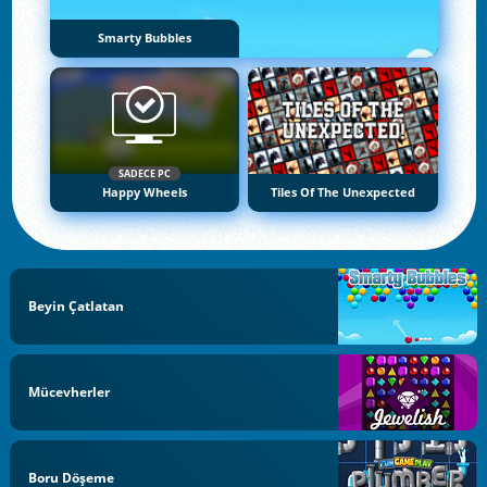
Smarty Bubbles
SADECE PC
Happy Wheels
Tiles Of The Unexpected
Beyin Çatlatan
Mücevherler
Boru Döşeme