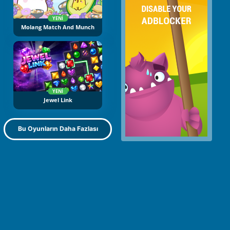
YENI
Molang Match And Munch
YENI
Jewel Link
Bu Oyunların Daha Fazlası