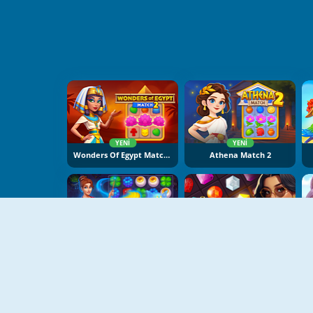
YENI
YENI
Wonders Of Egypt Match 2
Athena Match 2
YENI
YENI
Spellmind
Shiny Jewels