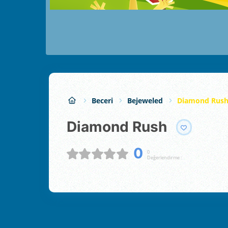
Beceri
Bejeweled
Diamond Rus
Diamond Rush
0
0
Değerlendirme :