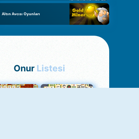
Altın Avcısı Oyunları
Onur
Listesi
hjong Bağlantısı
Mahjong 1