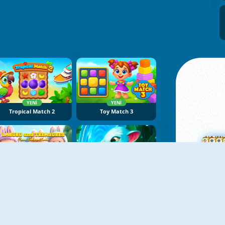
YENI
YENI
Tropical Match 2
Toy Match 3
YENI
YENI
Labubu And Treasures: Fun Adventure
Strongblade
Ma