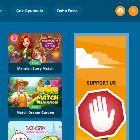
r
Çok Oyunculu
Daha Fazla
YENI
Mansion Story Match
YENI
Match Dream Garden