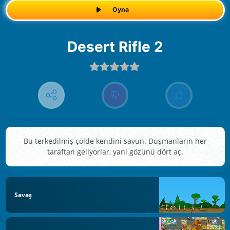
Oyna
Desert Rifle 2
Bu terkedilmiş çölde kendini savun. Düşmanların her
taraftan geliyorlar, yani gözünü dört aç.
Savaş