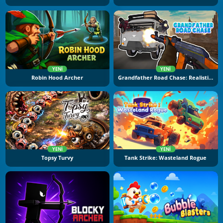
YENI
YENI
Robin Hood Archer
Grandfather Road Chase: Realistic Shooter
YENI
YENI
Topsy Turvy
Tank Strike: Wasteland Rogue