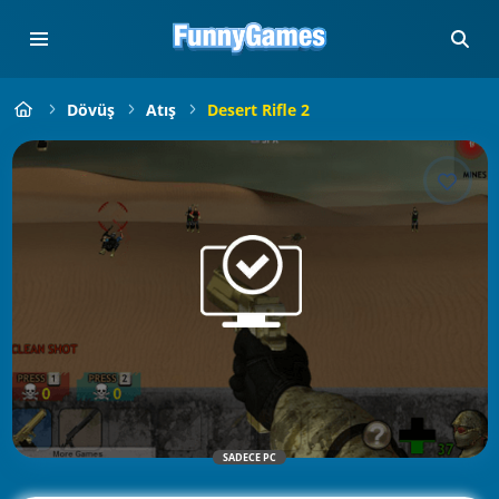
Dövüş
Atış
Desert Rifle 2
SADECE PC