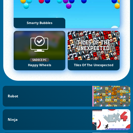
Smarty Bubbles
SADECE PC
Happy Wheels
Tiles Of The Unexpected
Robot
Ninja