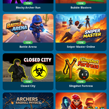
YENI
YENI
Blocky Archer Run
Bubble Blasters
YENI
YENI
Battle Arena
Sniper Master Online
YENI
YENI
Closed City
Slingshot Fortress