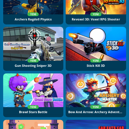
YENI
YENI
Archers Ragdoll Physics
Revoxel 3D: Voxel RPG Shooter
YENI
YENI
Gun Shooting Sniper 3D
Stick Kill 3D
YENI
YENI
Brawl Stars Battle
Bow And Arrow: Archery Adventure