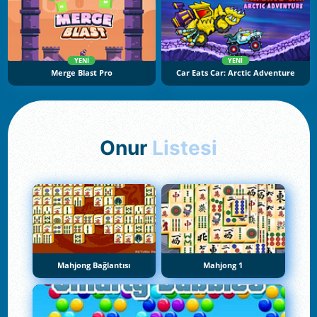
YENI
YENI
Merge Blast Pro
Car Eats Car: Arctic Adventure
Onur
Listesi
Mahjong Bağlantısı
Mahjong 1