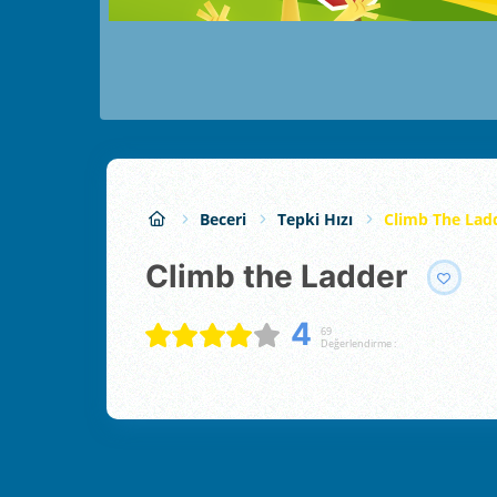
Beceri
Tepki Hızı
Climb The Lad
Climb the Ladder
4
69
Değerlendirme :