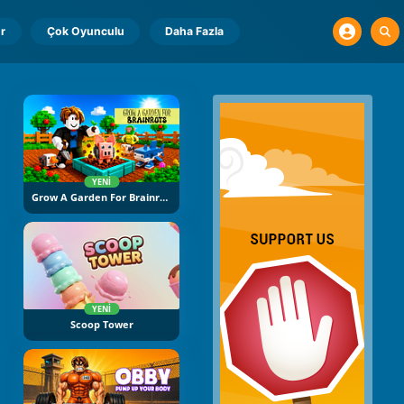
r
Çok Oyunculu
Daha Fazla
YENI
Grow A Garden For Brainrots
YENI
Scoop Tower