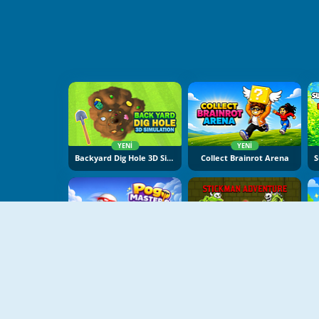
YENI
YENI
Backyard Dig Hole 3D Simulator
Collect Brainrot Arena
YENI
YENI
Pogo Masters
Stickman Adventure Online