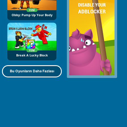
YENI
Obby: Pump Up Your Body
YENI
Break A Lucky Block
Bu Oyunların Daha Fazlası