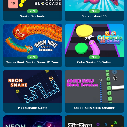
YENI
YENI
Snake Blockade
Snake Island 3D
YENI
YENI
Worm Hunt: Snake Game IO Zone
Color Snake 3D Online
Neon Snake Game
Snake Balls Block Breaker