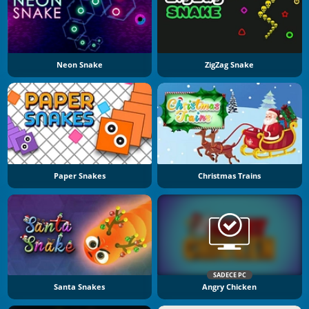
Neon Snake
ZigZag Snake
Paper Snakes
Christmas Trains
SADECE PC
Santa Snakes
Angry Chicken