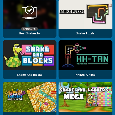
SADECE PC
Real Snakes.io
Snake Puzzle
Snake And Blocks
HHTAN Online