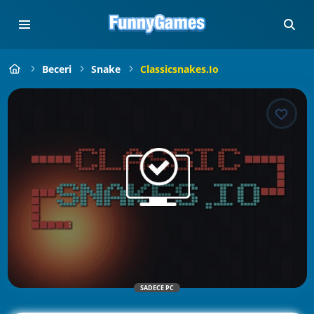
Beceri
Snake
Classicsnakes.io
SADECE PC