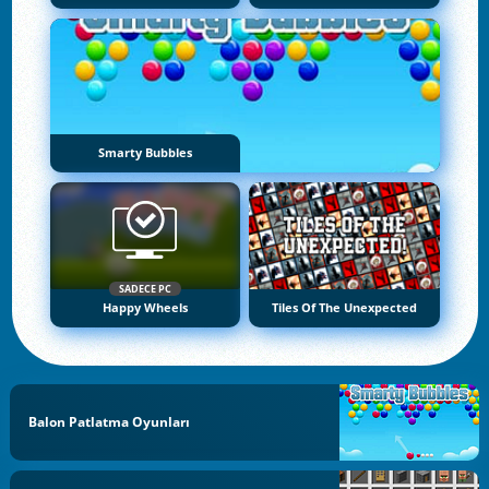
Smarty Bubbles
SADECE PC
Happy Wheels
Tiles Of The Unexpected
Balon Patlatma Oyunları