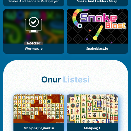
Snake And Ladders Multiplayer
Snake And Ladders Mega
SADECE PC
Wormax.io
Snakeblast.io
Onur
Listesi
Mahjong Bağlantısı
Mahjong 1