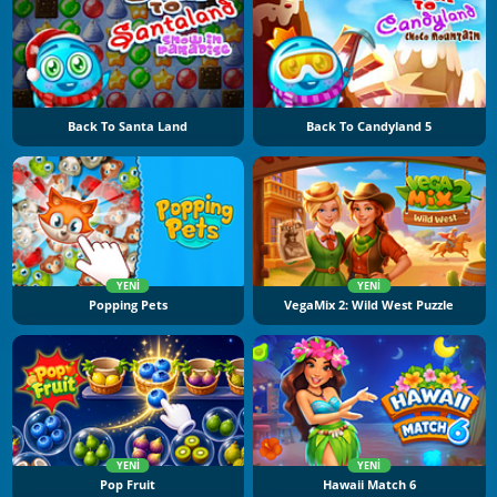
Back To Santa Land
Back To Candyland 5
YENI
YENI
Popping Pets
VegaMix 2: Wild West Puzzle
YENI
YENI
Pop Fruit
Hawaii Match 6