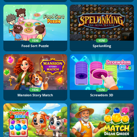
YENI
YENI
Food Sort Puzzle
SpelunKing
YENI
YENI
Mansion Story Match
Screwdom 3D