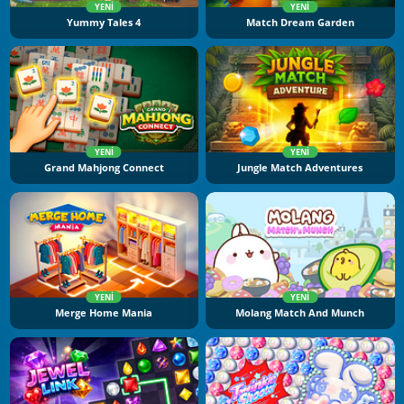
YENI
YENI
Yummy Tales 4
Match Dream Garden
YENI
YENI
Grand Mahjong Connect
Jungle Match Adventures
YENI
YENI
Merge Home Mania
Molang Match And Munch