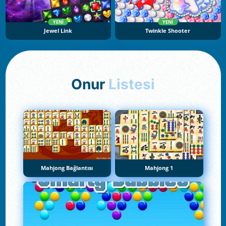
YENI
YENI
Jewel Link
Twinkle Shooter
Onur
Listesi
Mahjong Bağlantısı
Mahjong 1