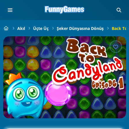
Akıl
Üçte Üç
Şeker Dünyasına Dönüş
Back To 