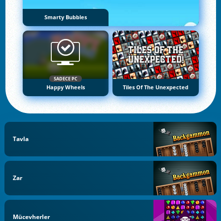
Smarty Bubbles
SADECE PC
Happy Wheels
Tiles Of The Unexpected
Tavla
Zar
Mücevherler