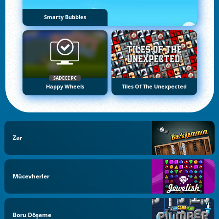
Smarty Bubbles
SADECE PC
Happy Wheels
Tiles Of The Unexpected
Zar
Mücevherler
Boru Döşeme