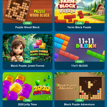
YENI
YENI
Puzzle Wood Block
Farm Block Puzzle
YENI
YENI
Block Puzzle: Jewel Forest
11x11 BLOXX
YENI
YENI
2020 Jelly Time
Block Puzzle Adventure