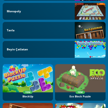
Monopoly
Tavla
Beyin Çatlatan
YENI
YENI
BlockUp
Eco Block Puzzle