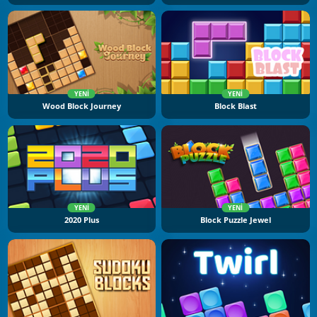
YENI
YENI
Wood Block Journey
Block Blast
YENI
YENI
2020 Plus
Block Puzzle Jewel