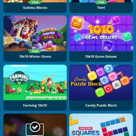
YENI
YENI
Sudoku Blocks
Twirl
YENI
10x10 Winter Gems
10x10 Gems Deluxe
Farming 10x10
Candy Puzzle Block