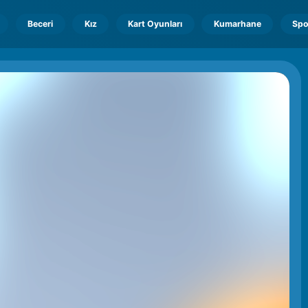
Beceri
Kız
Kart Oyunları
Kumarhane
Spo