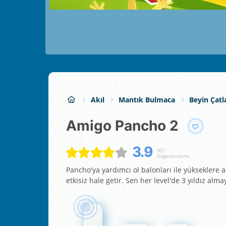
Akıl
Mantık Bulmaca
Beyin Çatl
Amigo Pancho 2
3.9
307
Değerlendirme :
Pancho'ya yardımcı ol balonları ile yükseklere açı
etkisiz hale getir. Sen her level'de 3 yıldız alm