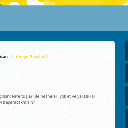
atan
Amigo Pancho 2
lsın! Fare tuşları ile nesneleri yok et ve yaratıkları
ayı başaracakmısın?