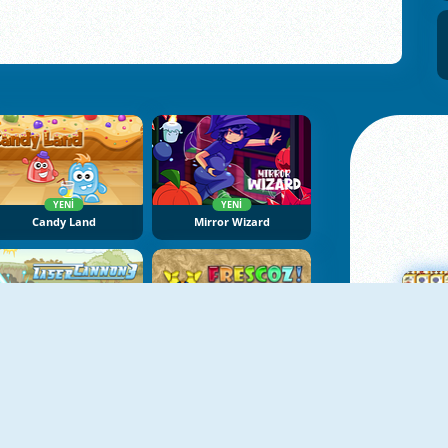
YENI
YENI
Candy Land
Mirror Wizard
YENI
Laser Cannon 3
Cam Parçası 2
Ma