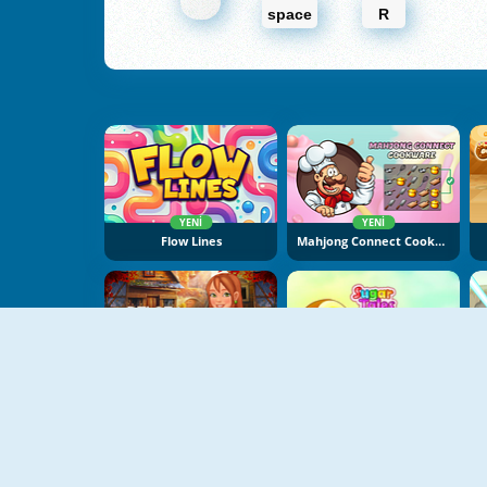
space
R
YENI
YENI
Flow Lines
Mahjong Connect Cookware
YENI
Delora Scary Escape: Mysteries Adventure
Sugar Tales