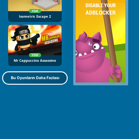
YENI
Isometric Escape 2
YENI
Mr Cappuccino Assassino
Bu Oyunların Daha Fazlası