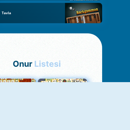
Tavla
Onur
Listesi
hjong Bağlantısı
Mahjong 1