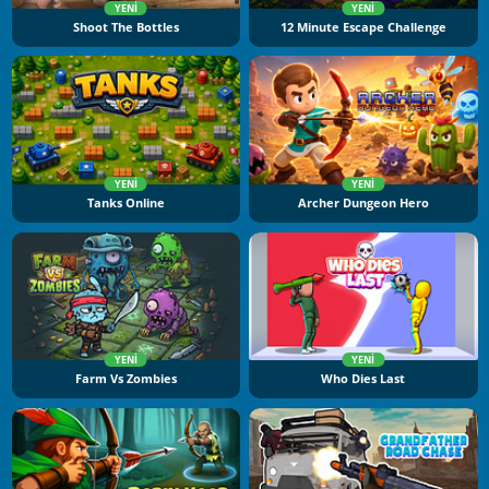
YENI
YENI
Shoot The Bottles
12 Minute Escape Challenge
YENI
YENI
Tanks Online
Archer Dungeon Hero
YENI
YENI
Farm Vs Zombies
Who Dies Last