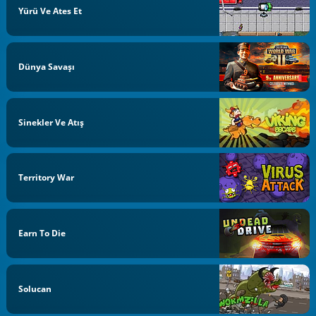
Yürü Ve Ates Et
Dünya Savaşı
Sinekler Ve Atış
Territory War
Earn To Die
Solucan