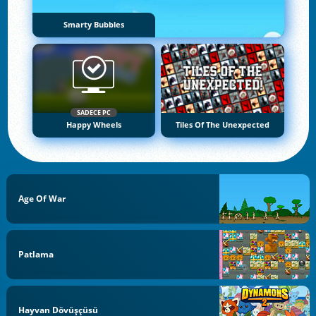
Smarty Bubbles
SADECE PC
Happy Wheels
Tiles Of The Unexpected
Age Of War
Patlama
Hayvan Dövüşçüsü