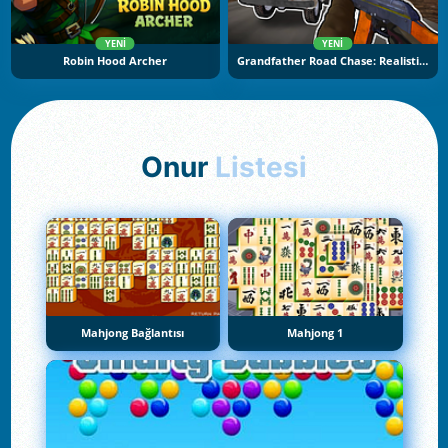
YENI
YENI
Robin Hood Archer
Grandfather Road Chase: Realistic Shooter
Onur
Listesi
Mahjong Bağlantısı
Mahjong 1