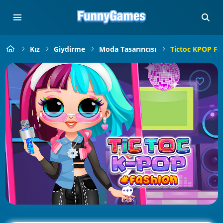
Kız
Giydirme
Moda Tasarıncısı
Tictoc KPOP Fa