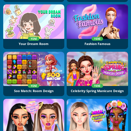
YENI
YENI
Your Dream Room
Fashion Famous
YENI
YENI
Soo Match: Room Design
Celebrity Spring Manicure Design