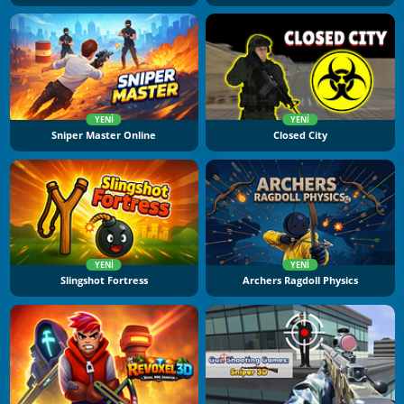
YENI
YENI
Sniper Master Online
Closed City
YENI
YENI
Slingshot Fortress
Archers Ragdoll Physics