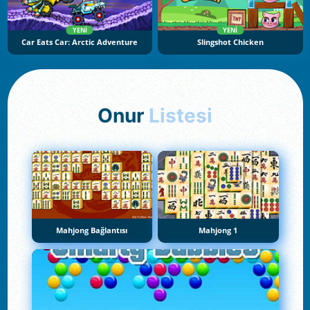
YENI
YENI
Car Eats Car: Arctic Adventure
Slingshot Chicken
Onur
Listesi
Mahjong Bağlantısı
Mahjong 1