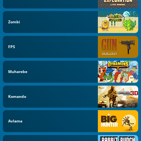
Zombi
FPS
Muharebe
Komando
Avlama