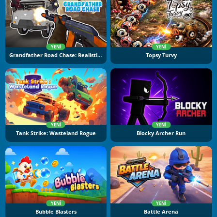
YENI
YENI
Grandfather Road Chase: Realistic Shooter
Topsy Turvy
YENI
YENI
Tank Strike: Wasteland Rogue
Blocky Archer Run
YENI
YENI
Bubble Blasters
Battle Arena