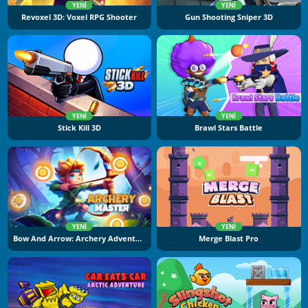
YENI
YENI
Revoxel 3D: Voxel RPG Shooter
Gun Shooting Sniper 3D
YENI
YENI
Stick Kill 3D
Brawl Stars Battle
YENI
YENI
Bow And Arrow: Archery Adventure
Merge Blast Pro