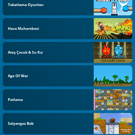
Tokatlama Oyunları
Hava Muharebesi
Ateş Çocuk & Su Kız
Age Of War
Patlama
Salyangoz Bob