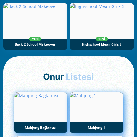
YENI
YENI
Back 2 School Makeover
Highschool Mean Girls 3
Onur
Listesi
Mahjong Bağlantısı
Mahjong 1