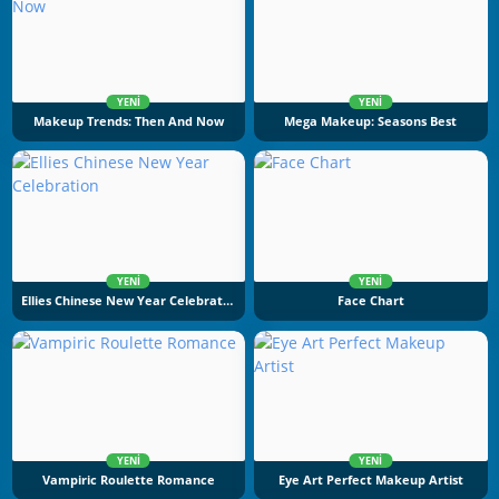
YENI
YENI
Makeup Trends: Then And Now
Mega Makeup: Seasons Best
YENI
YENI
Ellies Chinese New Year Celebration
Face Chart
YENI
YENI
Vampiric Roulette Romance
Eye Art Perfect Makeup Artist