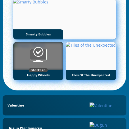
Smarty Bubbles
SADECE PC
Happy Wheels
Tiles Of The Unexpected
Valentine
Düğün Planlamacısı