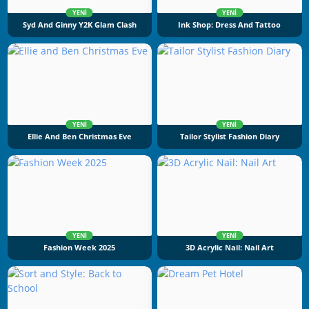
YENI
YENI
Syd And Ginny Y2K Glam Clash
Ink Shop: Dress And Tattoo
YENI
YENI
Ellie And Ben Christmas Eve
Tailor Stylist Fashion Diary
YENI
YENI
Fashion Week 2025
3D Acrylic Nail: Nail Art