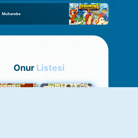
Muharebe
Onur
Listesi
hjong Bağlantısı
Mahjong 1