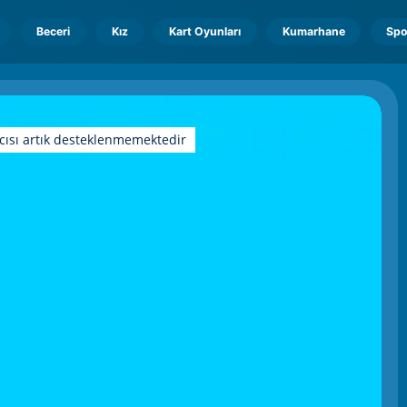
Beceri
Kız
Kart Oyunları
Kumarhane
Spo
cısı artık desteklenmemektedir