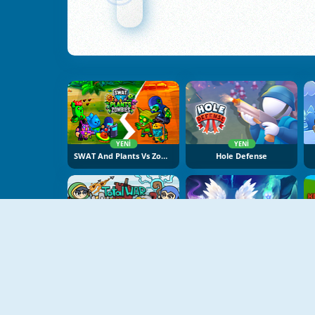
YENI
YENI
SWAT And Plants Vs Zombies
Hole Defense
YENI
YENI
Raid Heroes: Total War
Cursed Treasure One-And-A-Half