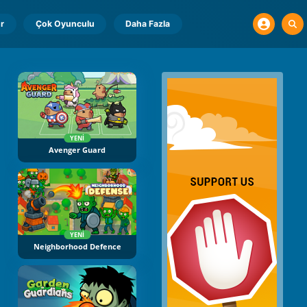
r
Çok Oyunculu
Daha Fazla
YENI
Avenger Guard
YENI
Neighborhood Defence