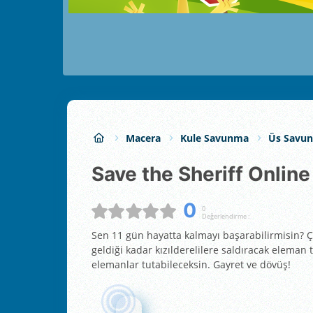
Macera
Kule Savunma
Üs Savu
Save the Sheriff Online
0
0
Değerlendirme :
Sen 11 gün hayatta kalmayı başarabilirmisin? 
geldiği kadar kızılderelilere saldıracak eleman
elemanlar tutabileceksin. Gayret ve dövüş!