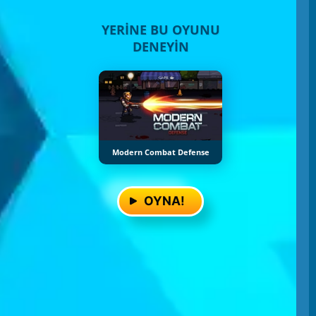
YERINE BU OYUNU
DENEYIN
Modern Combat Defense
OYNA!