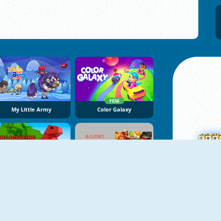
YENI
My Little Army
Color Galaxy
YENI
King Bowling Defence
Atari Missile Command
Ma