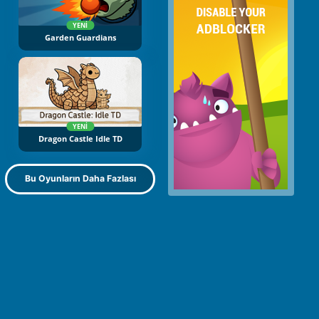
YENI
Garden Guardians
YENI
Dragon Castle Idle TD
Bu Oyunların Daha Fazlası