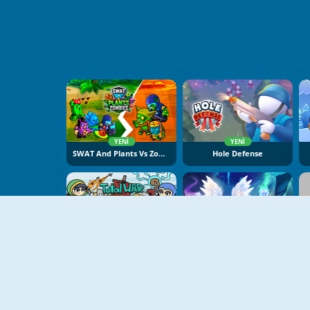
YENI
YENI
SWAT And Plants Vs Zombies
Hole Defense
YENI
YENI
Raid Heroes: Total War
Cursed Treasure One-And-A-Half