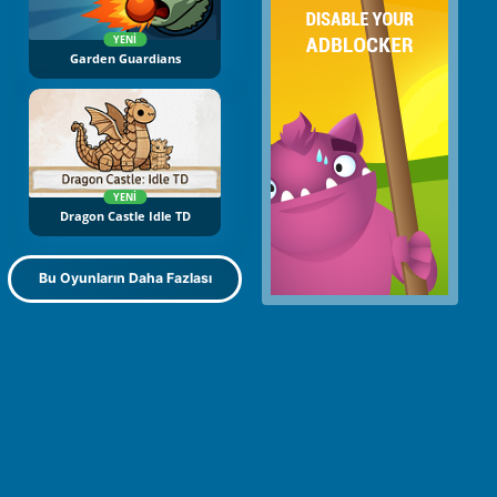
YENI
Garden Guardians
YENI
Dragon Castle Idle TD
Bu Oyunların Daha Fazlası