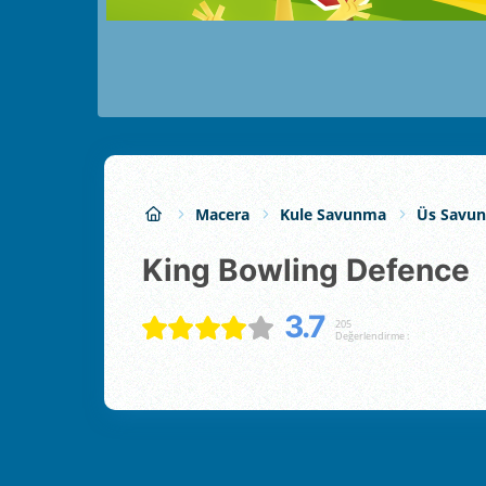
Macera
Kule Savunma
Üs Savu
King Bowling Defence
3.7
205
Değerlendirme :