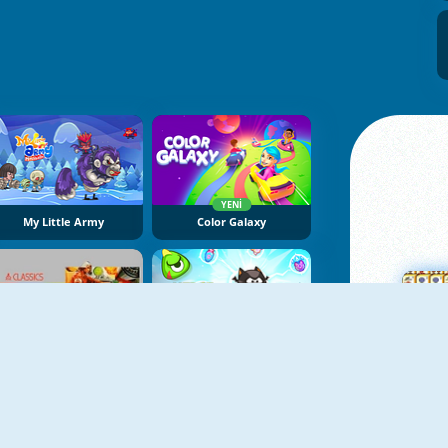
YENI
My Little Army
Color Galaxy
YENI
Atari Missile Command
Merge Defense
Ma