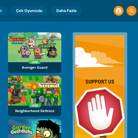
r
Çok Oyunculu
Daha Fazla
YENI
Avenger Guard
YENI
Neighborhood Defence