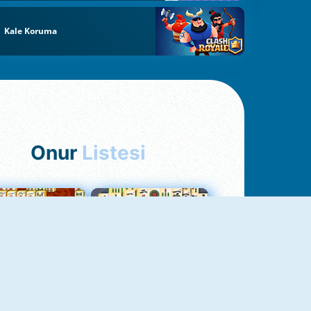
Kale Koruma
Onur
Listesi
hjong Bağlantısı
Mahjong 1