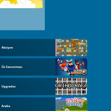
Aksiyon
Üs Savunması
Upgrades
Araba