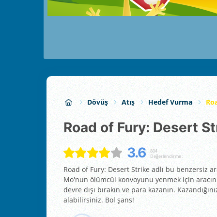
Dövüş
Atış
Hedef Vurma
Roa
Road of Fury: Desert St
3.6
804
Değerlendirme :
Road of Fury: Desert Strike adlı bu benzersiz a
Mo'nun ölümcül konvoyunu yenmek için aracınızı e
devre dışı bırakın ve para kazanın. Kazandığınız
alabilirsiniz. Bol şans!