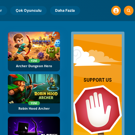
r
Çok Oyunculu
Daha Fazla
YENI
Archer Dungeon Hero
YENI
Robin Hood Archer