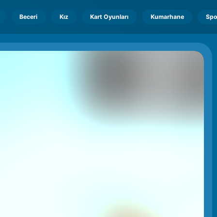
Beceri
Kız
Kart Oyunları
Kumarhane
Spo