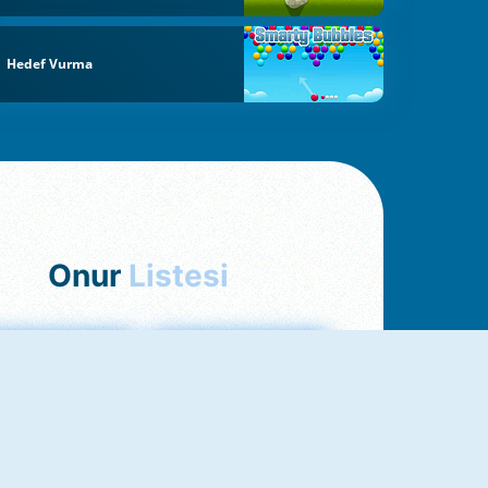
Hedef Vurma
Onur
Listesi
hjong Bağlantısı
Mahjong 1