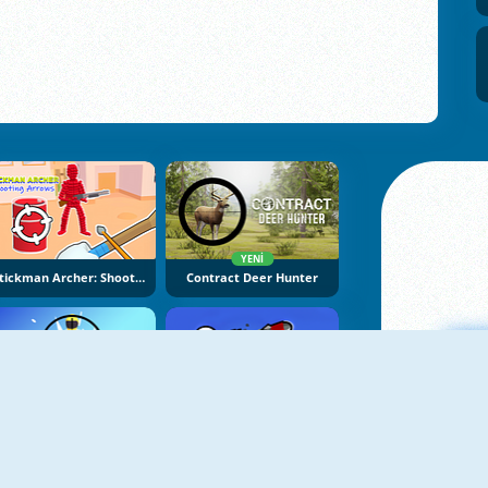
YENI
Stickman Archer: Shooting Arrows
Contract Deer Hunter
YENI
YENI
Super Sniper Missions
Boom Stick Bazooka
Ma