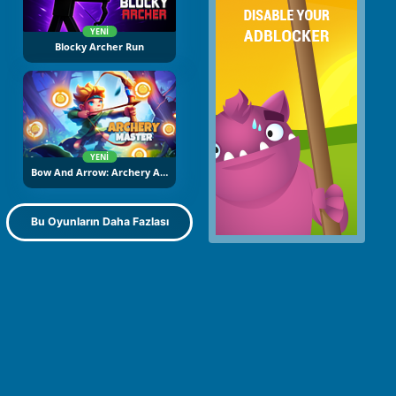
YENI
Blocky Archer Run
YENI
Bow And Arrow: Archery Adventure
Bu Oyunların Daha Fazlası