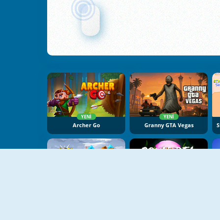
YENI
YENI
Archer Go
Granny GTA Vegas
YENI
YENI
Cannon Balls 3D
Squirrel With A Gun!