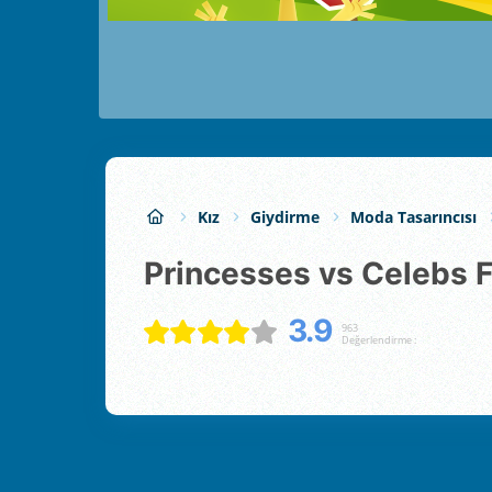
Kız
Giydirme
Moda Tasarıncısı
Princesses vs Celebs 
3.9
963
Değerlendirme :