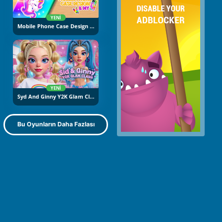
YENI
Mobile Phone Case Design And DIY
YENI
Syd And Ginny Y2K Glam Clash
Bu Oyunların Daha Fazlası