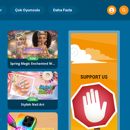
r
Çok Oyunculu
Daha Fazla
YENI
Spring Magic Enchanted Wardrobe
YENI
Stylish Nail Art