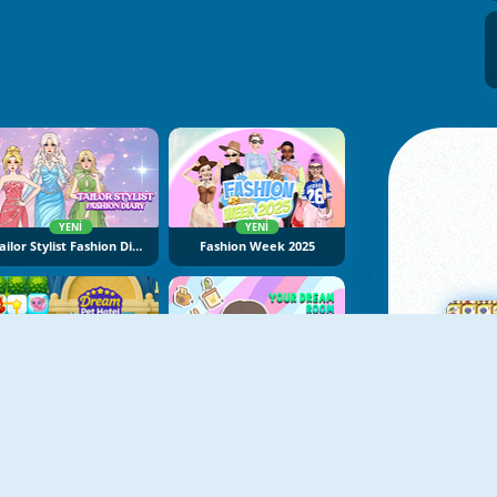
YENI
YENI
Tailor Stylist Fashion Diary
Fashion Week 2025
YENI
YENI
Dream Pet Hotel
Your Dream Room
Ma