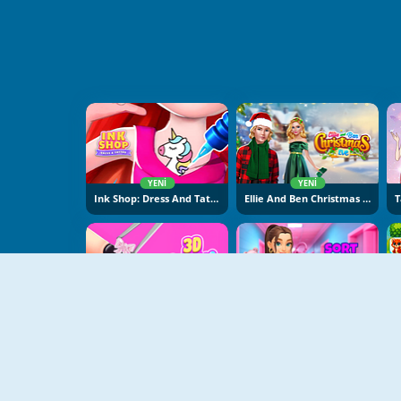
YENI
YENI
Ink Shop: Dress And Tattoo
Ellie And Ben Christmas Eve
YENI
YENI
3D Acrylic Nail: Nail Art
Sort And Style: Back To School