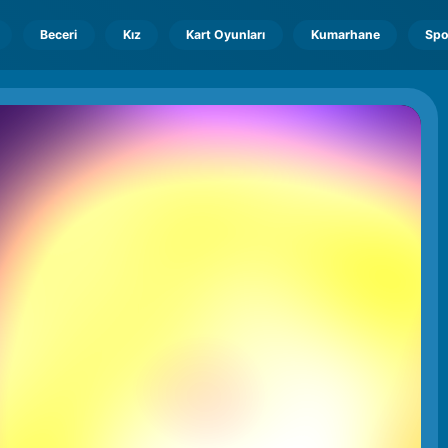
Beceri
Kız
Kart Oyunları
Kumarhane
Spo