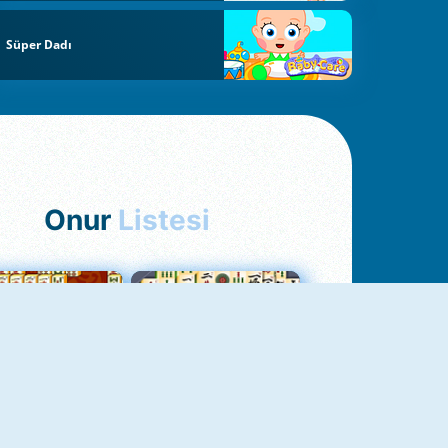
Süper Dadı
Onur
Listesi
hjong Bağlantısı
Mahjong 1