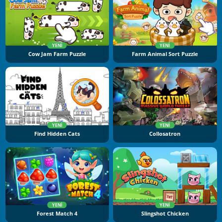
YENI
YENI
Cow Jam Farm Puzzle
Farm Animal Sort Puzzle
YENI
YENI
Find Hidden Cats
Collosatron
YENI
YENI
Forest Match 4
Slingshot Chicken