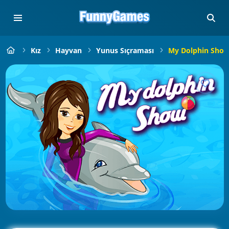
Kız
Hayvan
Yunus Sıçraması
My Dolphin Show