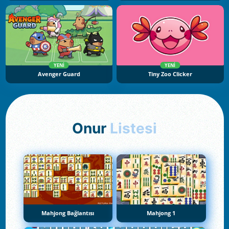
YENI
YENI
Avenger Guard
Tiny Zoo Clicker
Onur
Listesi
Mahjong Bağlantısı
Mahjong 1