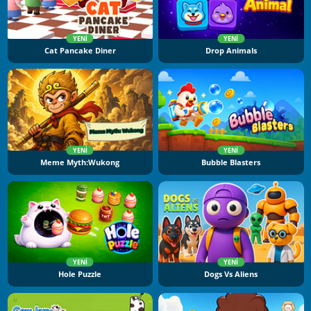
YENI
YENI
Cat Pancake Diner
Drop Animals
YENI
YENI
Meme Myth:Wukong
Bubble Blasters
YENI
YENI
Hole Puzzle
Dogs Vs Aliens