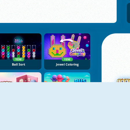
YENI
YENI
Ball Sort
Jewel Coloring
YENI
YENI
Yarn Fever! Unravel Puzzle
Bus Color Jam
Ma