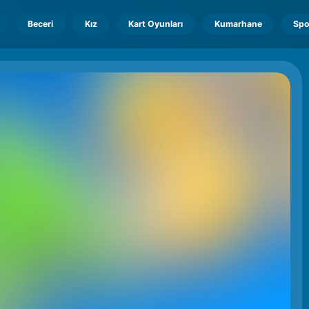
Beceri
Kız
Kart Oyunları
Kumarhane
Spo