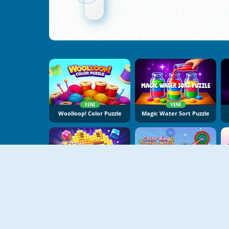
YENI
YENI
Woolloop! Color Puzzle
Magic Water Sort Puzzle
YENI
YENI
Tap Bead
Color Ring Sorting Match