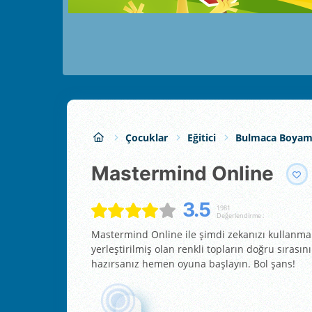
Çocuklar
Eğitici
Bulmaca Boya
Mastermind Online
3.5
1981
Değerlendirme :
Mastermind Online ile şimdi zekanızı kullanma 
yerleştirilmiş olan renkli topların doğru sıras
hazırsanız hemen oyuna başlayın. Bol şans!