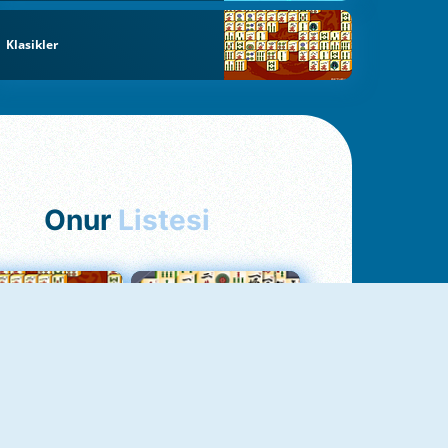
Klasikler
Onur
Listesi
hjong Bağlantısı
Mahjong 1