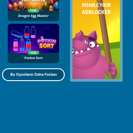
YENI
Dragon Egg Master
YENI
Potion Sort
Bu Oyunların Daha Fazlası