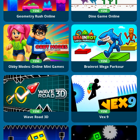
YENI
YENI
Geometry Rush Online
Dino Game Online
YENI
YENI
Obby Modes: Online Mini Games
Brainrot Mega Parkour
YENI
YENI
Wave Road 3D
Vex 9