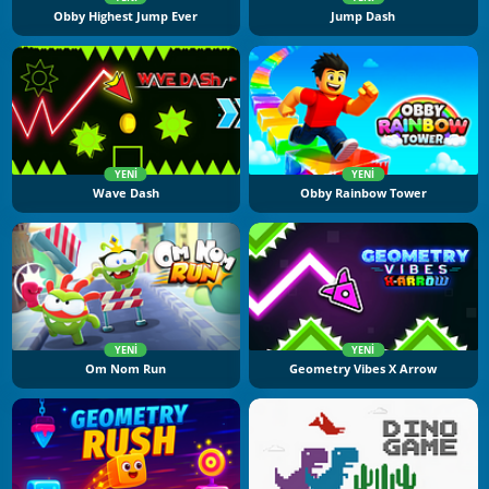
Obby Highest Jump Ever
Jump Dash
YENI
YENI
Wave Dash
Obby Rainbow Tower
YENI
YENI
Om Nom Run
Geometry Vibes X Arrow