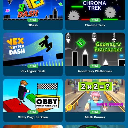
YENI
YENI
3Dash
Chroma Trek
YENI
YENI
Vex Hyper Dash
Geomtery Platformer
YENI
YENI
Obby Pogo Parkour
Math Runner