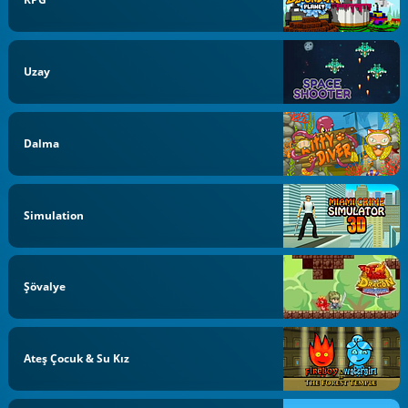
Uzay
Dalma
Simulation
Şövalye
Ateş Çocuk & Su Kız