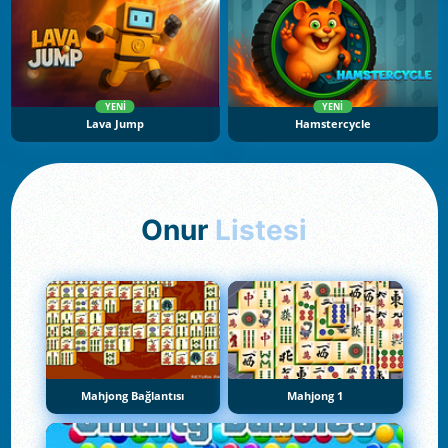
YENI
YENI
Lava Jump
Hamstercycle
Onur
Listesi
Mahjong Bağlantısı
Mahjong 1