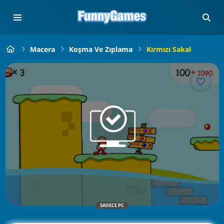
Macera
Koşma Ve Zıplama
Kırmızı Sakal
SADECE PC