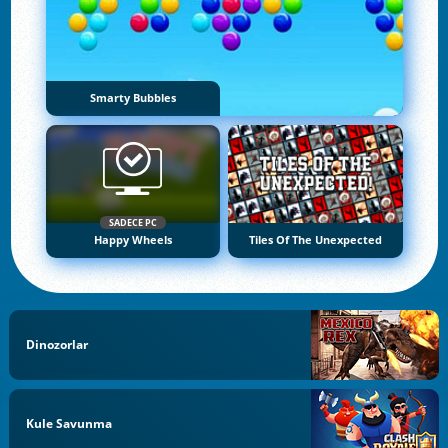
Smarty Bubbles
SADECE PC
Happy Wheels
Tiles Of The Unexpected
Dinozorlar
Kule Savunma