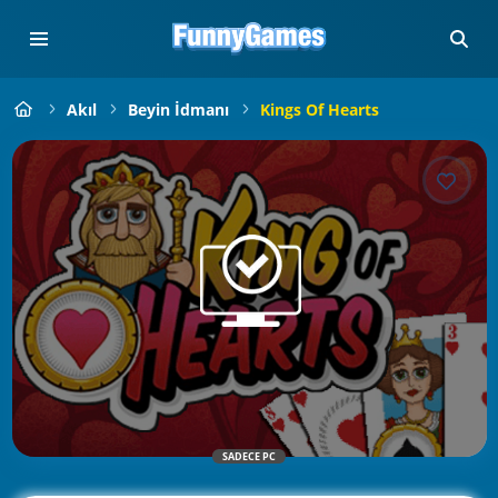
Akıl
Beyin İdmanı
Kings Of Hearts
SADECE PC