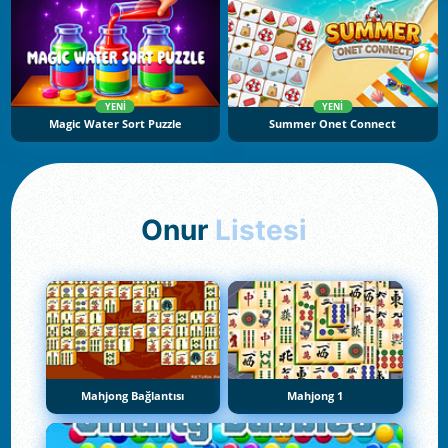
YENI
YENI
Magic Water Sort Puzzle
Summer Onet Connect
Onur
Listesi
Mahjong Bağlantısı
Mahjong 1