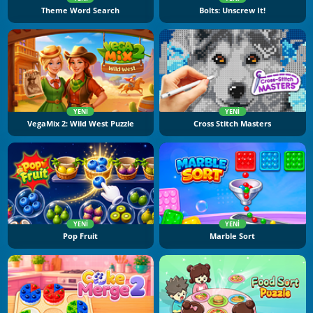
Theme Word Search
Bolts: Unscrew It!
YENI
YENI
VegaMix 2: Wild West Puzzle
Cross Stitch Masters
YENI
YENI
Pop Fruit
Marble Sort