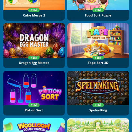
YENI
YENI
Cake Merge 2
Food Sort Puzzle
YENI
YENI
Dragon Egg Master
Tape Sort 3D
YENI
YENI
Potion Sort
SpelunKing