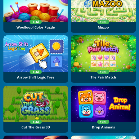
YENI
YENI
Woolloop! Color Puzzle
Mazoo
YENI
YENI
Arrow Shift Logic Tree
Tile Pair Match
YENI
YENI
Cut The Grass 3D
Drop Animals