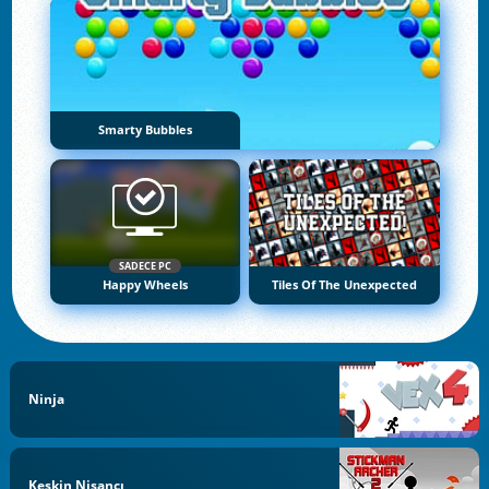
Smarty Bubbles
SADECE PC
Happy Wheels
Tiles Of The Unexpected
Ninja
Keskin Nişancı