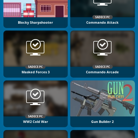
SADECE PC
Blocky Sharpshooter
Commando Attack
SADECE PC
SADECE PC
Masked Forces 3
Commando Arcade
SADECE PC
WW2 Cold War
Gun Builder 2