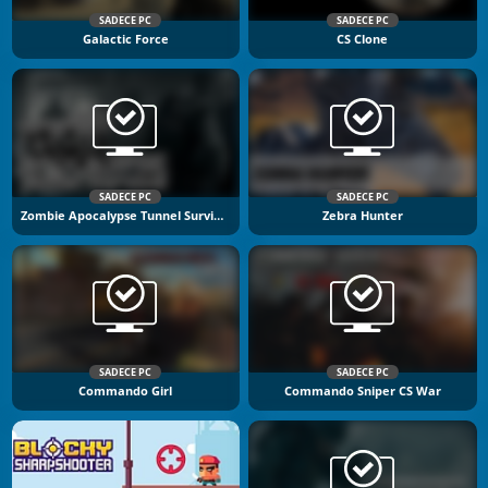
SADECE PC
SADECE PC
Galactic Force
CS Clone
SADECE PC
SADECE PC
Zombie Apocalypse Tunnel Survival
Zebra Hunter
SADECE PC
SADECE PC
Commando Girl
Commando Sniper CS War