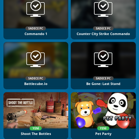
SADECE PC
SADECE PC
Commando 1
Counter City Strike Commando
SADECE PC
SADECE PC
Battlecube.io
Be Gone: Last Stand
YENI
YENI
Shoot The Bottles
Pet Party