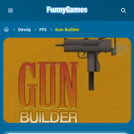
Dövüş
FPS
Gun Builder