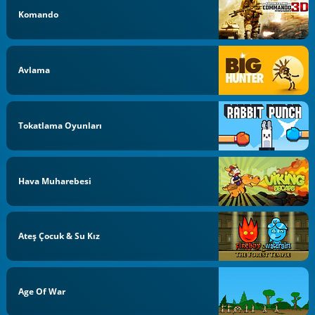
Komando
Avlama
Tokatlama Oyunları
Hava Muharebesi
Ateş Çocuk & Su Kız
Age Of War