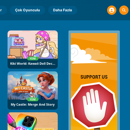
r
Çok Oyunculu
Daha Fazla
YENI
Kiki World: Kawaii Doll Decor
YENI
My Castle: Merge And Story