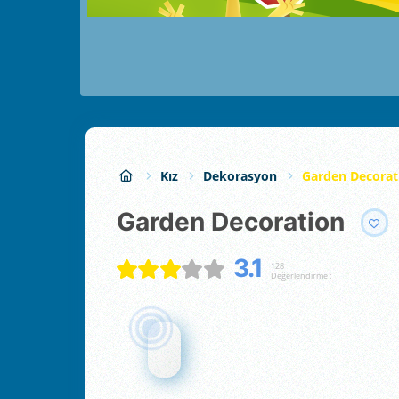
Kız
Dekorasyon
Garden Decorat
Garden Decoration
3.1
128
Değerlendirme :