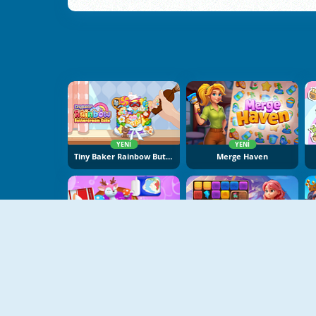
YENI
YENI
Tiny Baker Rainbow Buttercream Cake
Merge Haven
YENI
YENI
Perfect Cake Maker
Soo Match: Room Design