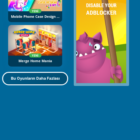
YENI
Mobile Phone Case Design And DIY
YENI
Merge Home Mania
Bu Oyunların Daha Fazlası