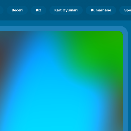
Beceri
Kız
Kart Oyunları
Kumarhane
Spo