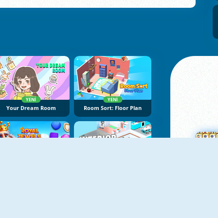
YENI
YENI
Your Dream Room
Room Sort: Floor Plan
YENI
YENI
Royal Jewels Match
Interior Designer: Decor Life
Ma