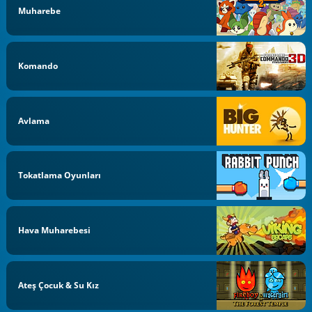
Muharebe
Komando
Avlama
Tokatlama Oyunları
Hava Muharebesi
Ateş Çocuk & Su Kız