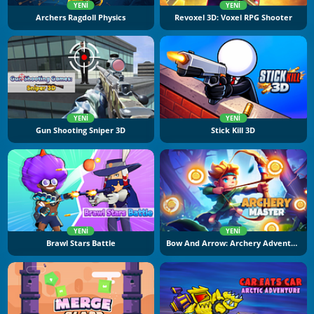
YENI
YENI
Archers Ragdoll Physics
Revoxel 3D: Voxel RPG Shooter
YENI
YENI
Gun Shooting Sniper 3D
Stick Kill 3D
YENI
YENI
Brawl Stars Battle
Bow And Arrow: Archery Adventure