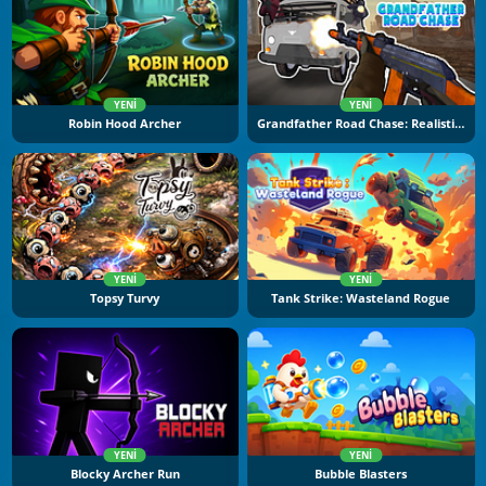
YENI
YENI
Robin Hood Archer
Grandfather Road Chase: Realistic Shooter
YENI
YENI
Topsy Turvy
Tank Strike: Wasteland Rogue
YENI
YENI
Blocky Archer Run
Bubble Blasters