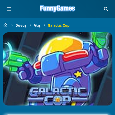
Dövüş
Atış
Galactic Cop