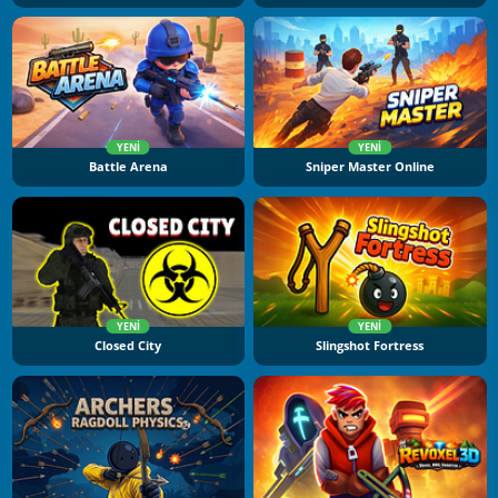
YENI
YENI
Battle Arena
Sniper Master Online
YENI
YENI
Closed City
Slingshot Fortress