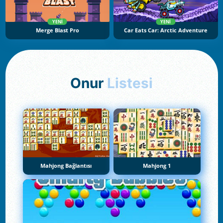
YENI
YENI
Merge Blast Pro
Car Eats Car: Arctic Adventure
Onur
Listesi
Mahjong Bağlantısı
Mahjong 1