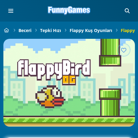
Beceri
Tepki Hızı
Flappy Kuş Oyunları
FlappyB