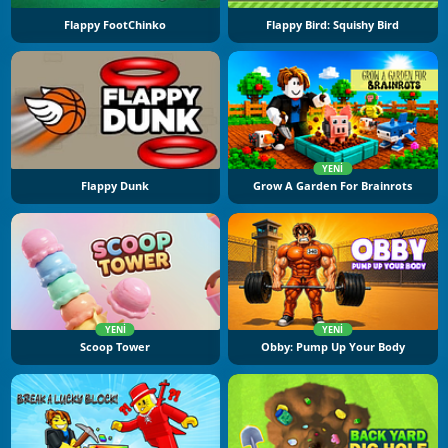
Flappy FootChinko
Flappy Bird: Squishy Bird
YENI
Flappy Dunk
Grow A Garden For Brainrots
YENI
YENI
Scoop Tower
Obby: Pump Up Your Body