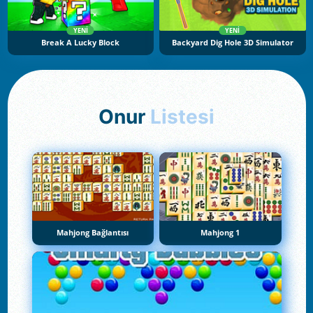
YENI
YENI
Break A Lucky Block
Backyard Dig Hole 3D Simulator
Onur
Listesi
Mahjong Bağlantısı
Mahjong 1