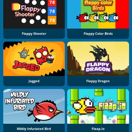
Flappy Shooter
Flappy Color Birds
Jagged
Flappy Dragon
Mildly Infuriated Bird
Flaap.io