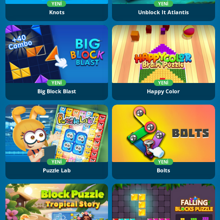
YENI
YENI
Knots
Unblock It Atlantis
YENI
YENI
Big Block Blast
Happy Color
YENI
YENI
Puzzle Lab
Bolts