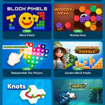
YENI
YENI
Block Pixels
Woody Hexa
YENI
YENI
Disassemble The Picture
Garden Block Puzzle