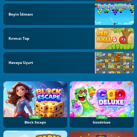
Beyin İdmanı
Kırmızı Top
Havaya Uçurt
YENI
YENI
Block Escape
Goodeluxe