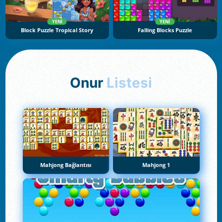
YENI
YENI
Block Puzzle Tropical Story
Falling Blocks Puzzle
Onur
Listesi
Mahjong Bağlantısı
Mahjong 1