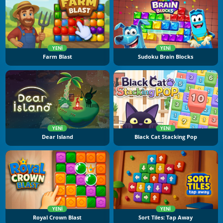
YENI
YENI
Farm Blast
Sudoku Brain Blocks
YENI
YENI
Dear Island
Black Cat Stacking Pop
YENI
YENI
Royal Crown Blast
Sort Tiles: Tap Away