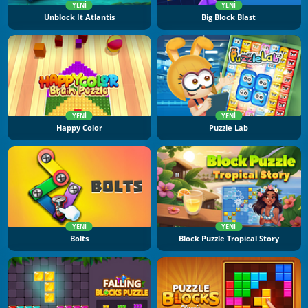
YENI
YENI
Unblock It Atlantis
Big Block Blast
YENI
YENI
Happy Color
Puzzle Lab
YENI
YENI
Bolts
Block Puzzle Tropical Story