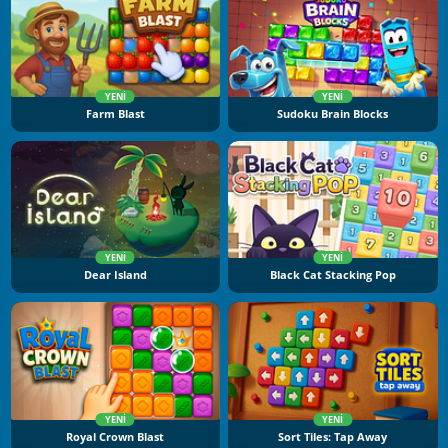
YENI
YENI
Farm Blast
Sudoku Brain Blocks
YENI
YENI
Dear Island
Black Cat Stacking Pop
YENI
YENI
Royal Crown Blast
Sort Tiles: Tap Away