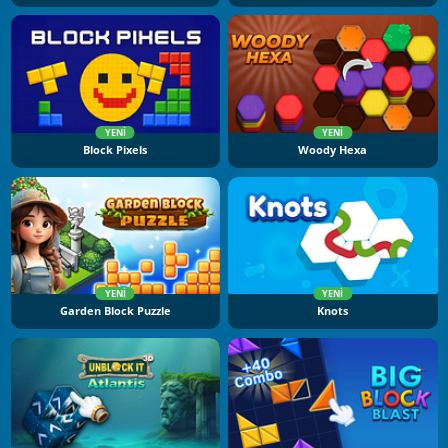
YENI
YENI
Block Pixels
Woody Hexa
YENI
YENI
Garden Block Puzzle
Knots