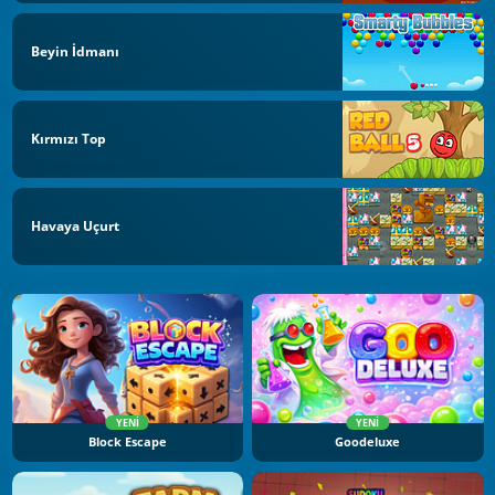
Beyin İdmanı
Kırmızı Top
Havaya Uçurt
YENI
YENI
Block Escape
Goodeluxe