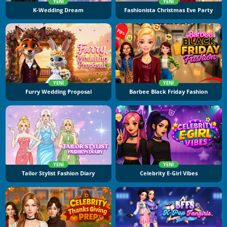
YENI
YENI
K-Wedding Dream
Fashionista Christmas Eve Party
YENI
YENI
Furry Wedding Proposal
Barbee Black Friday Fashion
YENI
YENI
Tailor Stylist Fashion Diary
Celebrity E-Girl Vibes