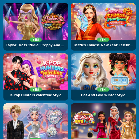
YENI
YENI
Taylor Dress Studio: Preppy And Wild West Glam
Besties Chinese New Year Celebration
YENI
YENI
K-Pop Hunters Valentine Style
Hot And Cold Winter Style