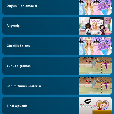
Düğün Planlamacısı
Alışveriş
Güzellik Salonu
Yunus Sıçraması
Benim Yunus Gösterisi
Sinsi Öpücük