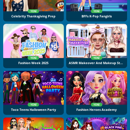
YENI
YENI
Celebrity Thanksgiving Prep
BFFs K-Pop Fangirls
YENI
YENI
Fashion Week 2025
ASMR Makeover And Makeup Studio
YENI
YENI
Toco Teens Halloween Party
Fashion Heroes Academy