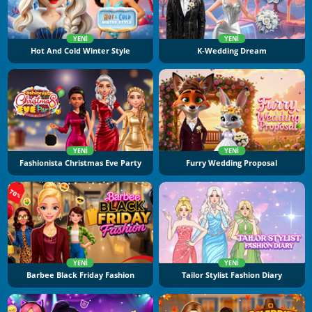
YENI
YENI
Hot And Cold Winter Style
K-Wedding Dream
YENI
YENI
Fashionista Christmas Eve Party
Furry Wedding Proposal
YENI
YENI
Barbee Black Friday Fashion
Tailor Stylist Fashion Diary