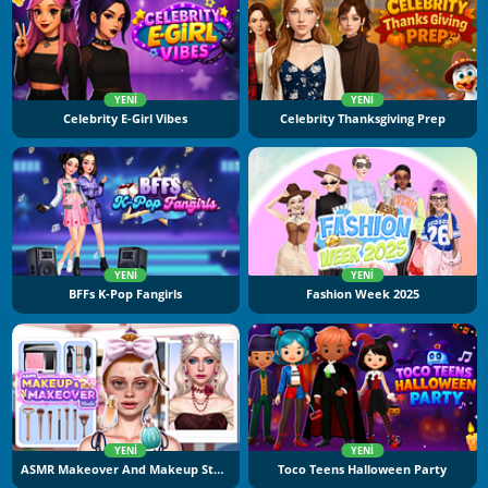
YENI
YENI
Celebrity E-Girl Vibes
Celebrity Thanksgiving Prep
YENI
YENI
BFFs K-Pop Fangirls
Fashion Week 2025
YENI
YENI
ASMR Makeover And Makeup Studio
Toco Teens Halloween Party