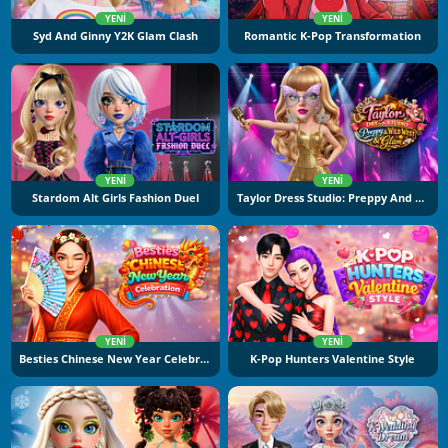
YENI
YENI
Syd And Ginny Y2K Glam Clash
Romantic K-Pop Transformation
YENI
YENI
Stardom Alt Girls Fashion Duel
Taylor Dress Studio: Preppy And Wild West Glam
YENI
YENI
Besties Chinese New Year Celebration
K-Pop Hunters Valentine Style