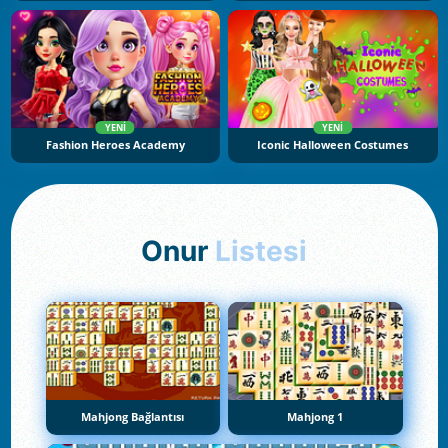
YENI
YENI
Fashion Heroes Academy
Iconic Halloween Costumes
Onur
Listesi
Mahjong Bağlantısı
Mahjong 1