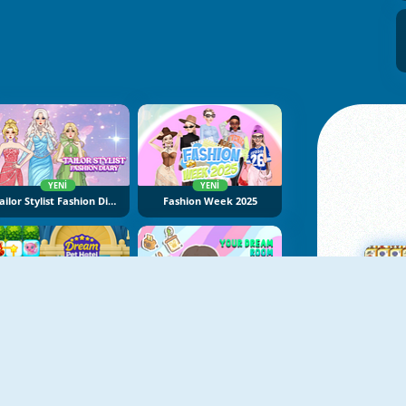
YENI
YENI
Tailor Stylist Fashion Diary
Fashion Week 2025
YENI
YENI
Dream Pet Hotel
Your Dream Room
Ma