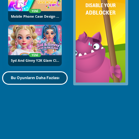
YENI
Mobile Phone Case Design And DIY
YENI
Syd And Ginny Y2K Glam Clash
Bu Oyunların Daha Fazlası