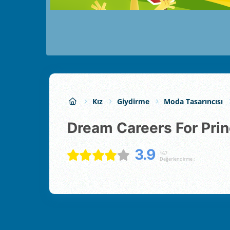
Kız
Giydirme
Moda Tasarıncısı
Dream Careers For Pri
3.9
167
Değerlendirme :