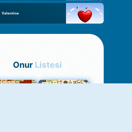
Valentine
Onur
Listesi
hjong Bağlantısı
Mahjong 1