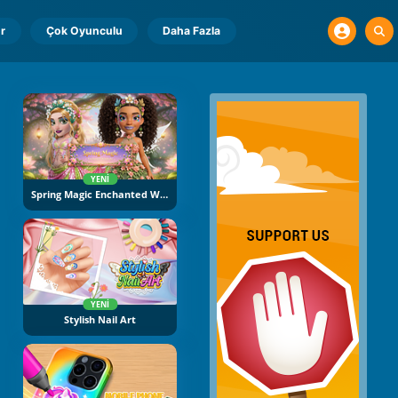
r
Çok Oyunculu
Daha Fazla
YENI
Spring Magic Enchanted Wardrobe
YENI
Stylish Nail Art