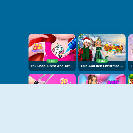
YENI
YENI
Ink Shop: Dress And Tattoo
Ellie And Ben Christmas Eve
YENI
YENI
3D Acrylic Nail: Nail Art
Sort And Style: Back To School