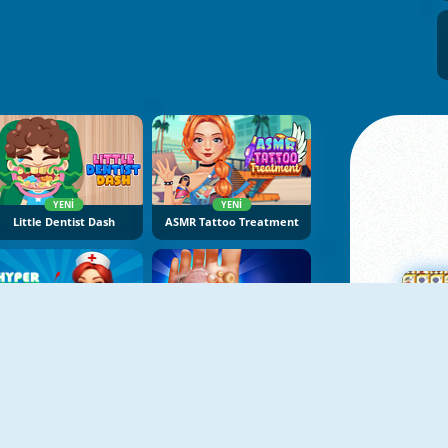
YENI
YENI
Little Dentist Dash
ASMR Tattoo Treatment
YENI
YENI
Hyper Nurse: Hospital Games
Foot Hospital
Ma