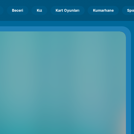
Beceri
Kız
Kart Oyunları
Kumarhane
Spo