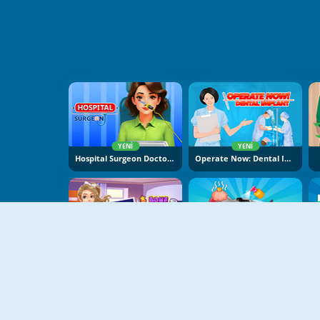
YENI
YENI
Hospital Surgeon Doctor Game
Operate Now: Dental Implant Surgery
YENI
YENI
Bone Doctor Shoulder Case
Ocean Small Hospital Doctor