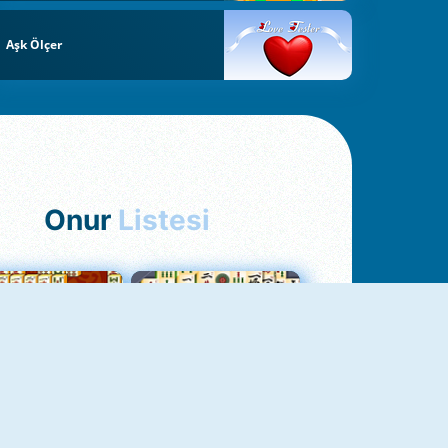
Aşk Ölçer
Onur
Listesi
hjong Bağlantısı
Mahjong 1