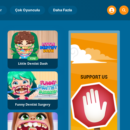
r
Çok Oyunculu
Daha Fazla
YENI
Little Dentist Dash
Funny Dentist Surgery