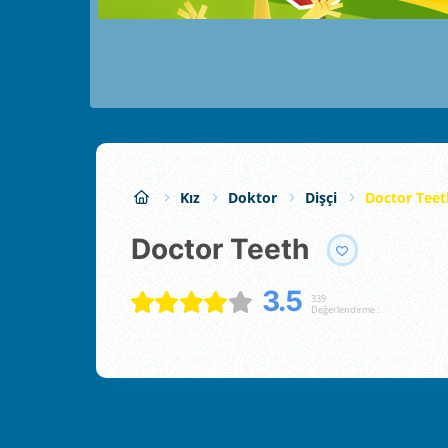
Kız
Doktor
Dişçi
Doctor Teet
Doctor Teeth
3.5
339
Değerlendirme :