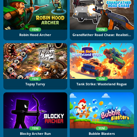
YENI
YENI
Robin Hood Archer
Grandfather Road Chase: Realistic Shooter
YENI
YENI
Topsy Turvy
Tank Strike: Wasteland Rogue
YENI
YENI
Blocky Archer Run
Bubble Blasters