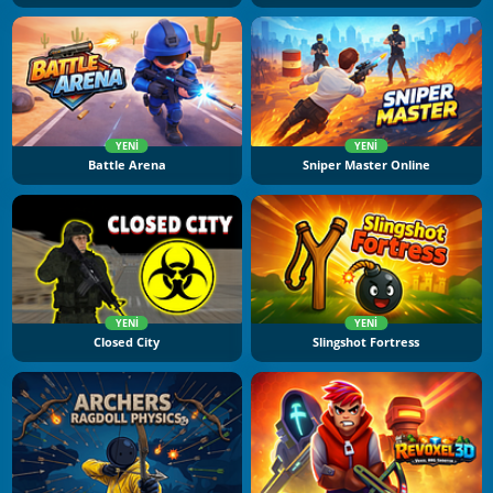
YENI
YENI
Battle Arena
Sniper Master Online
YENI
YENI
Closed City
Slingshot Fortress