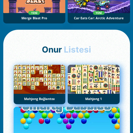
YENI
YENI
Merge Blast Pro
Car Eats Car: Arctic Adventure
Onur
Listesi
Mahjong Bağlantısı
Mahjong 1