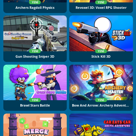
YENI
YENI
Archers Ragdoll Physics
Revoxel 3D: Voxel RPG Shooter
YENI
YENI
Gun Shooting Sniper 3D
Stick Kill 3D
YENI
YENI
Brawl Stars Battle
Bow And Arrow: Archery Adventure