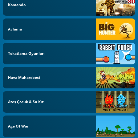
Komando
Avlama
Tokatlama Oyunları
Hava Muharebesi
Ateş Çocuk & Su Kız
Age Of War