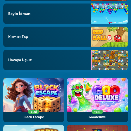
Beyin İdmanı
Kırmızı Top
Havaya Uçurt
YENI
YENI
Block Escape
Goodeluxe