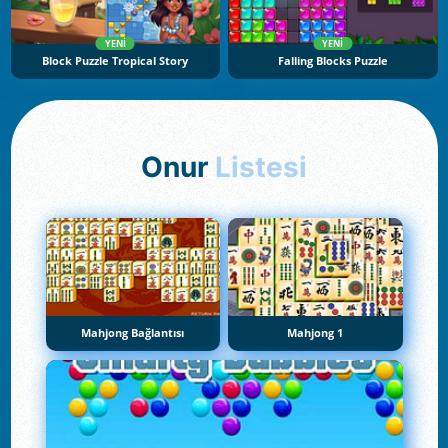
YENI
YENI
Block Puzzle Tropical Story
Falling Blocks Puzzle
Onur
Listesi
Mahjong Bağlantısı
Mahjong 1