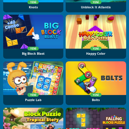
YENI
YENI
Knots
Unblock It Atlantis
YENI
YENI
Big Block Blast
Happy Color
YENI
YENI
Puzzle Lab
Bolts