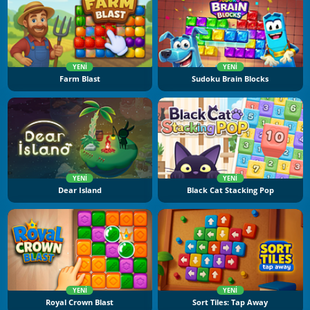
YENI
YENI
Farm Blast
Sudoku Brain Blocks
YENI
YENI
Dear Island
Black Cat Stacking Pop
YENI
YENI
Royal Crown Blast
Sort Tiles: Tap Away