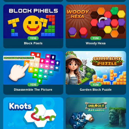
YENI
YENI
Block Pixels
Woody Hexa
YENI
YENI
Disassemble The Picture
Garden Block Puzzle