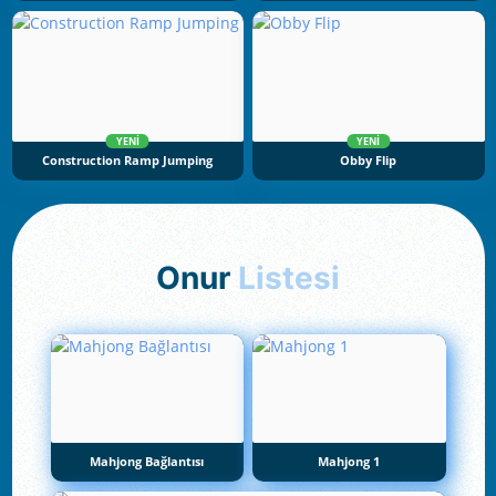
YENI
YENI
Construction Ramp Jumping
Obby Flip
Onur
Listesi
Mahjong Bağlantısı
Mahjong 1