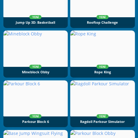
YENI
YENI
Jump Up 3D: Basketball
Rooftop Challenge
YENI
YENI
Mineblock Obby
Rope King
YENI
YENI
Parkour Block 6
Ragdoll Parkour Simulator