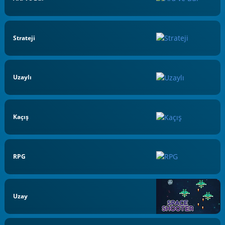
Strateji
Uzaylı
Kaçış
RPG
Uzay