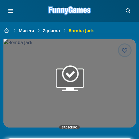
Macera
Zıplama
Bomba Jack
SADECE PC