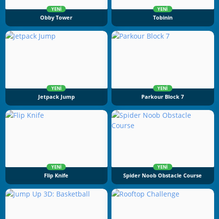
YENI
YENI
Obby Tower
Tobinin
YENI
YENI
Jetpack Jump
Parkour Block 7
YENI
YENI
Flip Knife
Spider Noob Obstacle Course