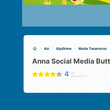
Kız
Giydirme
Moda Tasarıncısı
Anna Social Media Butt
4
281
Değerlendirme :