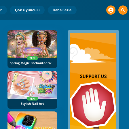
r
Çok Oyunculu
Daha Fazla
YENI
Spring Magic Enchanted Wardrobe
YENI
Stylish Nail Art