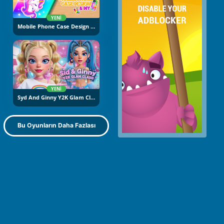
YENI
Mobile Phone Case Design And DIY
YENI
Syd And Ginny Y2K Glam Clash
Bu Oyunların Daha Fazlası