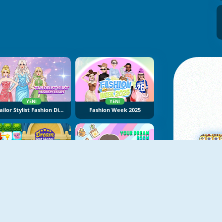
YENI
YENI
Tailor Stylist Fashion Diary
Fashion Week 2025
YENI
YENI
Dream Pet Hotel
Your Dream Room
Ma