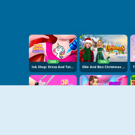
YENI
YENI
Ink Shop: Dress And Tattoo
Ellie And Ben Christmas Eve
YENI
YENI
3D Acrylic Nail: Nail Art
Sort And Style: Back To School