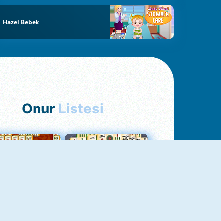
Hazel Bebek
Onur
Listesi
hjong Bağlantısı
Mahjong 1