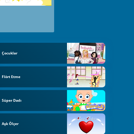
Çocuklar
Flört Etme
Süper Dadı
Aşk Ölçer