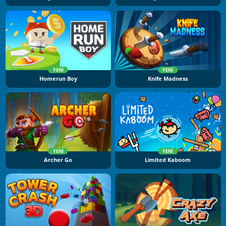
YENI
YENI
Homerun Boy
Knife Madness
YENI
YENI
Archer Go
Limited Kaboom