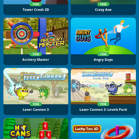
YENI
YENI
Tower Crash 3D
Crazy Axe
YENI
YENI
Archery Master
Angry Guys
YENI
YENI
Laser Cannon 3
Laser Cannon 3: Levels Pack