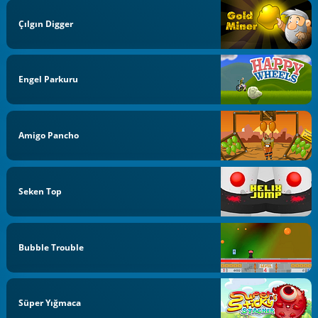
Çılgın Digger
Engel Parkuru
Amigo Pancho
Seken Top
Bubble Trouble
Süper Yığmaca