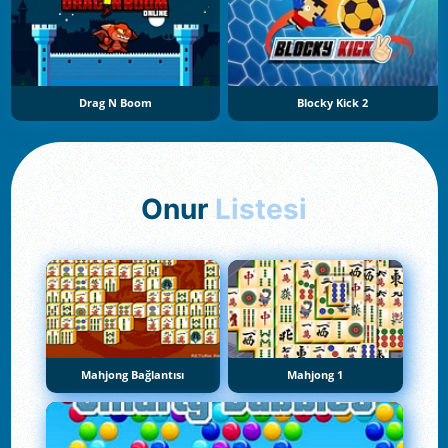
Drag N Boom
Blocky Kick 2
Onur
Listesi
Mahjong Bağlantısı
Mahjong 1