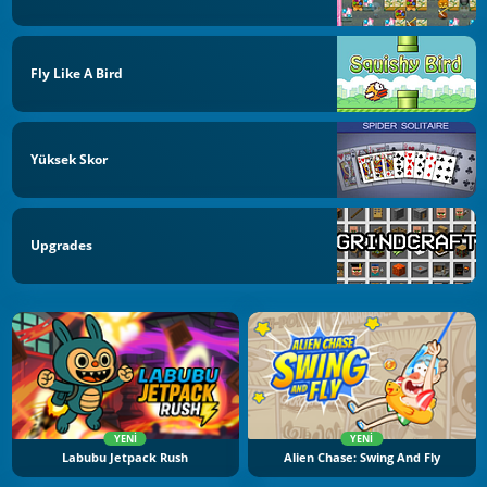
Fly Like A Bird
Yüksek Skor
Upgrades
YENI
YENI
Labubu Jetpack Rush
Alien Chase: Swing And Fly