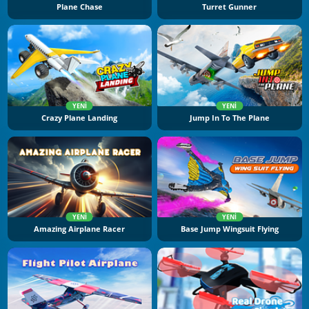
Plane Chase
Turret Gunner
YENI
YENI
Crazy Plane Landing
Jump In To The Plane
YENI
YENI
Amazing Airplane Racer
Base Jump Wingsuit Flying