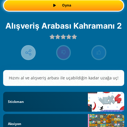
Oyna
Alışveriş Arabası Kahramanı 2
Hızını al ve alışveriş arbası ile uçabildiğin kadar uzağa uç!
Stickman
Aksiyon