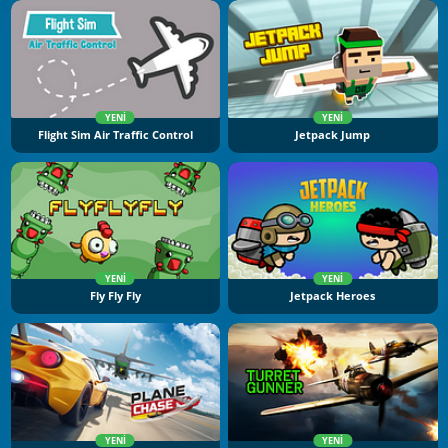
YENI
YENI
Flight Sim Air Traffic Control
Jetpack Jump
YENI
YENI
Fly Fly Fly
Jetpack Heroes
YENI
YENI