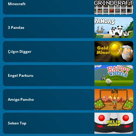
Minecraft
3 Pandas
Çılgın Digger
Engel Parkuru
Amigo Pancho
Seken Top