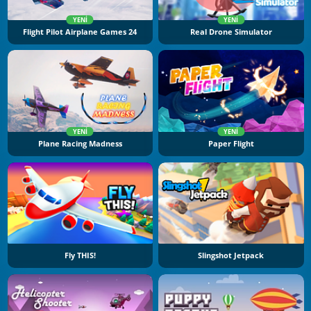
YENI
YENI
Flight Pilot Airplane Games 24
Real Drone Simulator
YENI
YENI
Plane Racing Madness
Paper Flight
Fly THIS!
Slingshot Jetpack