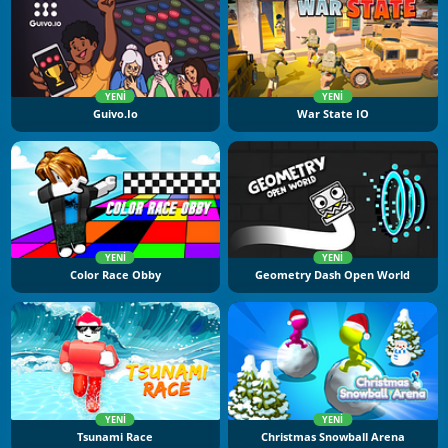
YENI
YENI
Guivo.io
War State IO
YENI
YENI
Color Race Obby
Geometry Dash Open World
YENI
YENI
Tsunami Race
Christmas Snowball Arena