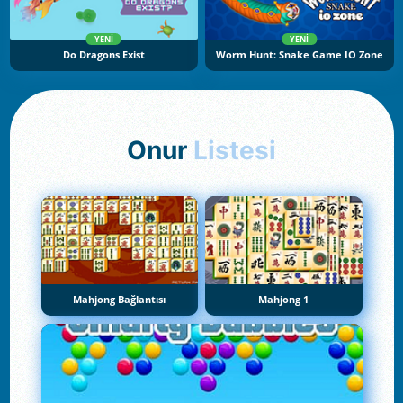
YENI
YENI
Do Dragons Exist
Worm Hunt: Snake Game IO Zone
Onur
Listesi
Mahjong Bağlantısı
Mahjong 1