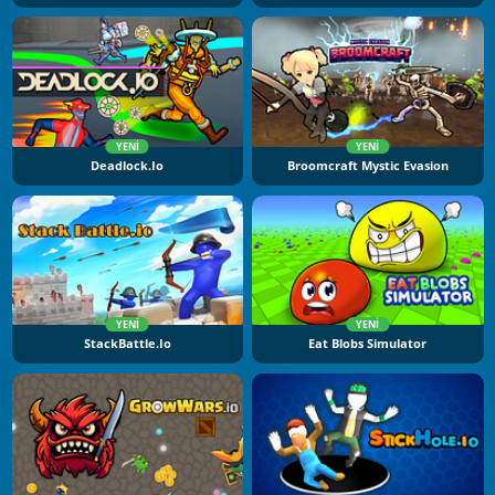
YENI
YENI
Deadlock.io
Broomcraft Mystic Evasion
YENI
YENI
StackBattle.io
Eat Blobs Simulator