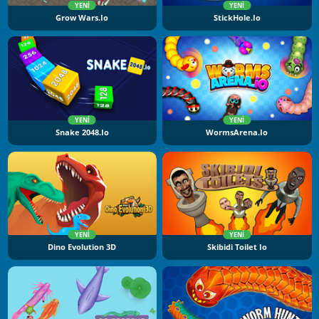
YENI
YENI
Grow Wars.io
StickHole.io
YENI
YENI
Snake 2048.io
WormsArena.io
YENI
YENI
Dino Evolution 3D
Skibidi Toilet Io