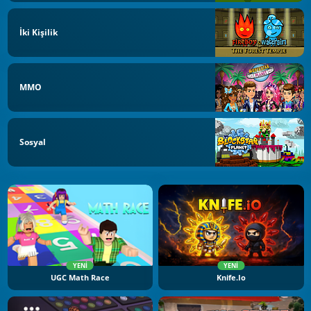
İki Kişilik
MMO
Sosyal
YENI
YENI
UGC Math Race
Knife.io