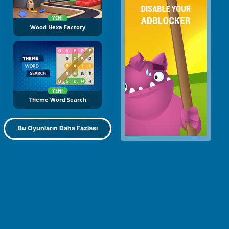
YENI
Wood Hexa Factory
YENI
Theme Word Search
Bu Oyunların Daha Fazlası