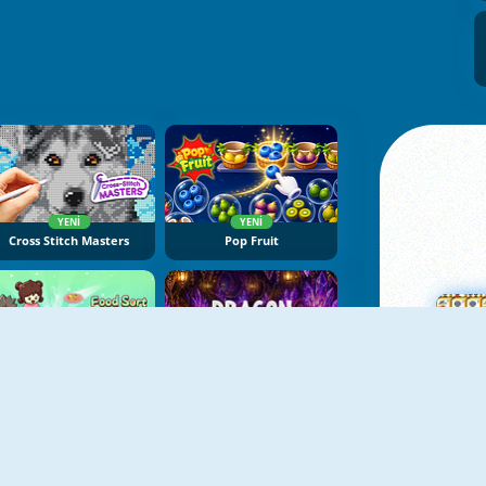
YENI
YENI
Cross Stitch Masters
Pop Fruit
YENI
YENI
Food Sort Puzzle
Dragon Egg Master
Ma