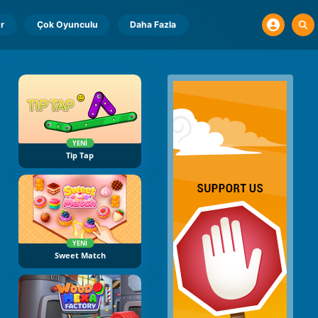
r
Çok Oyunculu
Daha Fazla
YENI
Tip Tap
YENI
Sweet Match