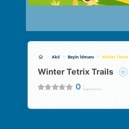
Akıl
Beyin İdmanı
Winter Tetrix 
Winter Tetrix Trails
0
0
Değerlendirme :