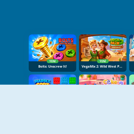
YENI
YENI
Bolts: Unscrew It!
VegaMix 2: Wild West Puzzle
YENI
YENI
Marble Sort
Cake Merge 2