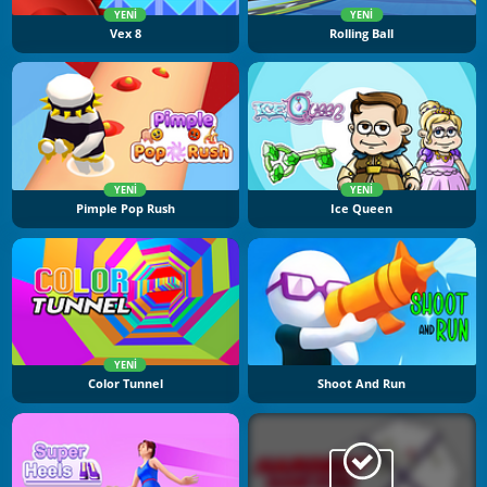
YENI
YENI
Vex 8
Rolling Ball
YENI
YENI
Pimple Pop Rush
Ice Queen
YENI
Color Tunnel
Shoot And Run