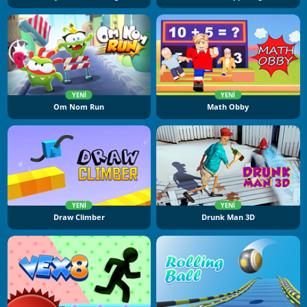
YENI
YENI
Om Nom Run
Math Obby
YENI
YENI
Draw Climber
Drunk Man 3D