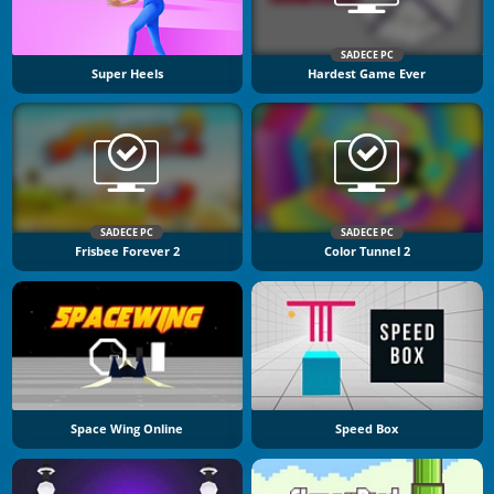
SADECE PC
Super Heels
Hardest Game Ever
SADECE PC
SADECE PC
Frisbee Forever 2
Color Tunnel 2
Space Wing Online
Speed Box