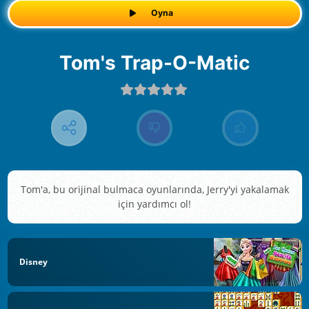
Oyna
Tom's Trap-O-Matic
Tom'a, bu orijinal bulmaca oyunlarında, Jerry'yi yakalamak
için yardımcı ol!
Disney