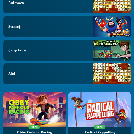
Bulmaca
Strateji
Çizgi Film
Akıl
YENI
YENI
Obby Parkour Racing
Radical Rappelling