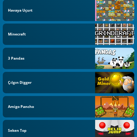
Havaya Uçurt
Minecraft
3 Pandas
Çılgın Digger
Amigo Pancho
Seken Top