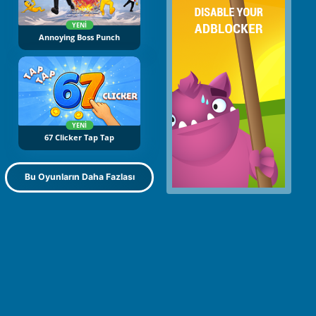
YENI
Annoying Boss Punch
YENI
67 Clicker Tap Tap
Bu Oyunların Daha Fazlası