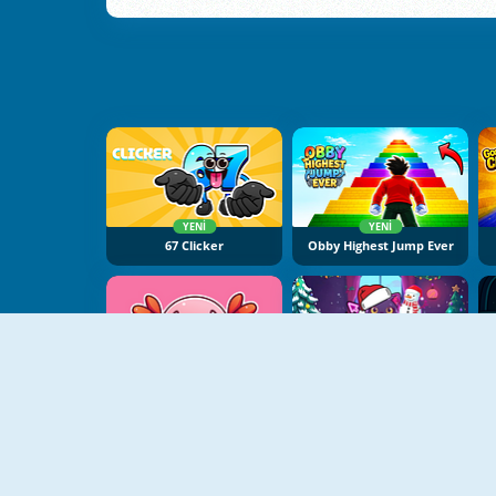
YENI
YENI
67 Clicker
Obby Highest Jump Ever
YENI
YENI
Tiny Zoo Clicker
PopCat Clicker