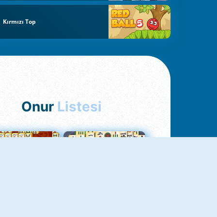
Kırmızı Top
Onur
Listesi
hjong Bağlantısı
Mahjong 1