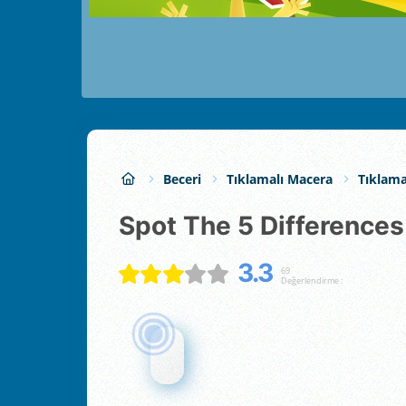
Beceri
Tıklamalı Macera
Tıklam
Spot The 5 Differences
3.3
69
Değerlendirme :