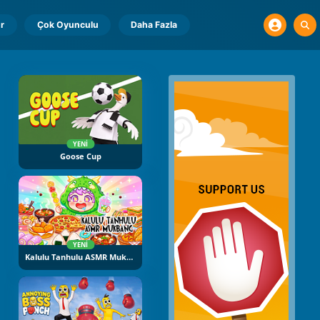
r
Çok Oyunculu
Daha Fazla
YENI
Goose Cup
YENI
Kalulu Tanhulu ASMR Mukbang