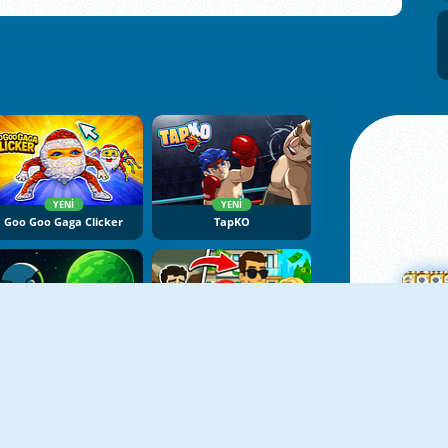
YENI
YENI
Goo Goo Gaga Clicker
TapKO
YENI
YENI
Exo Observation
Zero To Millionaire
Ma