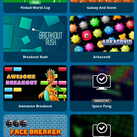
YENI
Pinball World Cup
Galaxy And Stone
Breakout Rush
Arkacovid
SADECE PC
Awesome Breakout
Space Pong