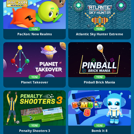
YENI
YENI
PacXon: New Realms
Atlantic Sky Hunter Extreme
YENI
YENI
Planet Takeover
Pinball Brick Mania
YENI
YENI
Penalty Shooters 3
Bomb It 8