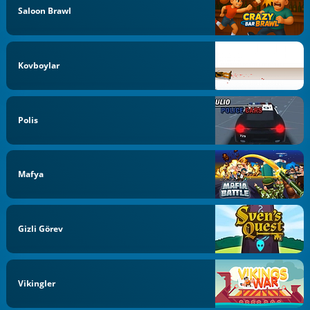
Saloon Brawl
Kovboylar
Polis
Mafya
Gizli Görev
Vikingler