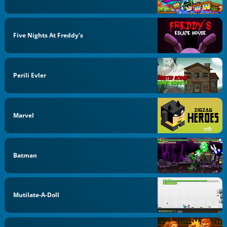
Five Nights At Freddy's
Perili Evler
Marvel
Batman
Mutilate-A-Doll