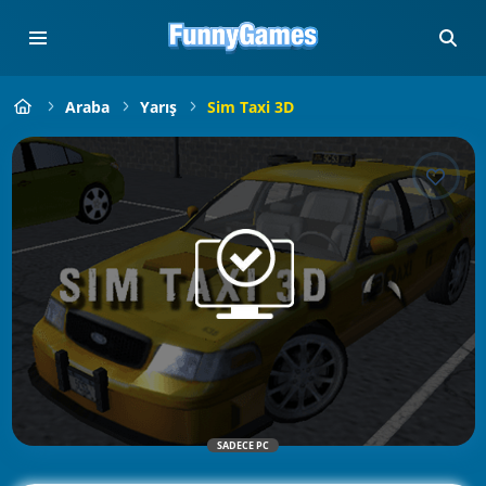
Araba
Yarış
Sim Taxi 3D
SADECE PC