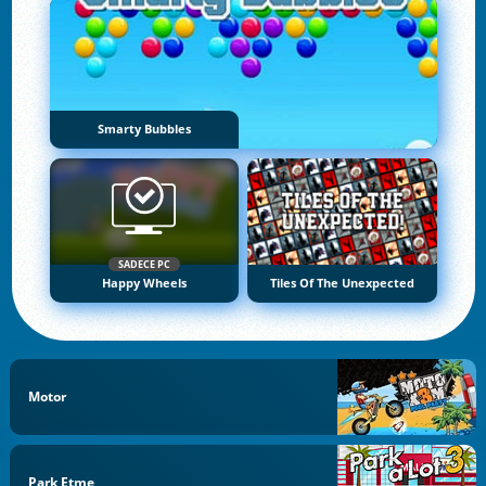
Smarty Bubbles
SADECE PC
Happy Wheels
Tiles Of The Unexpected
Motor
Park Etme