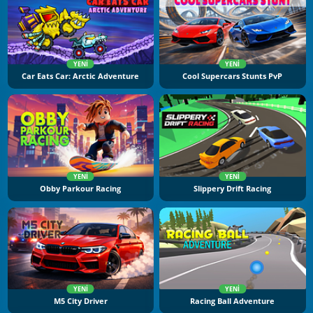
YENI
YENI
Car Eats Car: Arctic Adventure
Cool Supercars Stunts PvP
YENI
YENI
Obby Parkour Racing
Slippery Drift Racing
YENI
YENI
M5 City Driver
Racing Ball Adventure