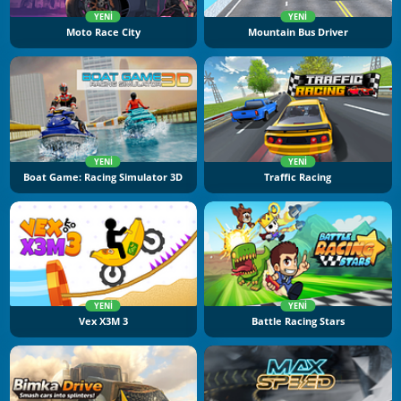
YENI
YENI
Moto Race City
Mountain Bus Driver
YENI
YENI
Boat Game: Racing Simulator 3D
Traffic Racing
YENI
YENI
Vex X3M 3
Battle Racing Stars