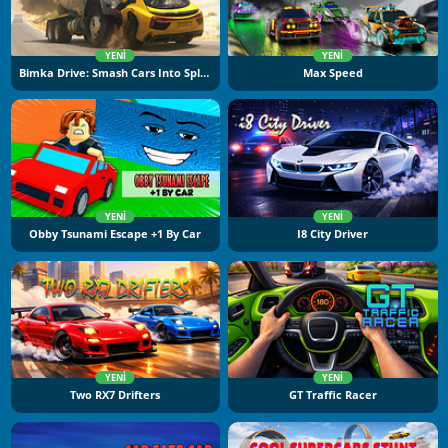
YENI
YENI
Bimka Drive: Smash Cars Into Splinters
Max Speed
YENI
YENI
Obby Tsunami Escape +1 By Car
I8 City Driver
YENI
YENI
Two RX7 Drifters
GT Traffic Racer