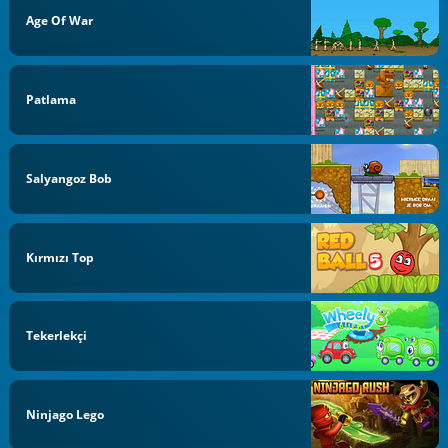
Age Of War
Patlama
Salyangoz Bob
Kırmızı Top
Tekerlekçi
Ninjago Lego