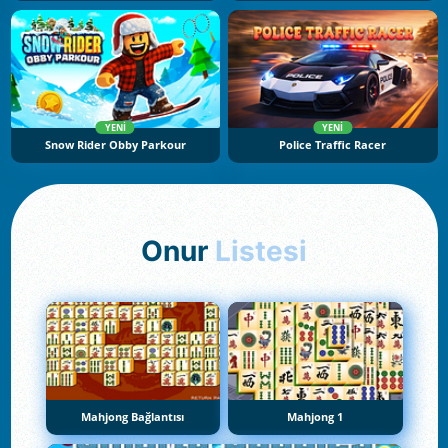
YENI
YENI
Snow Rider Obby Parkour
Police Traffic Racer
Onur
Listesi
Mahjong Bağlantısı
Mahjong 1