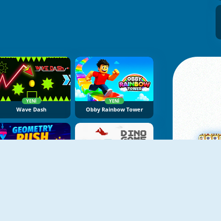
YENI
YENI
Wave Dash
Obby Rainbow Tower
YENI
YENI
Geometry Rush Online
Dino Game Online
Ma