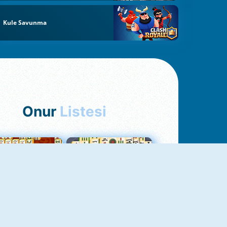
Kule Savunma
Onur
Listesi
hjong Bağlantısı
Mahjong 1