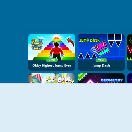
YENI
YENI
Obby Highest Jump Ever
Jump Dash
YENI
YENI
Om Nom Run
Geometry Vibes X Arrow