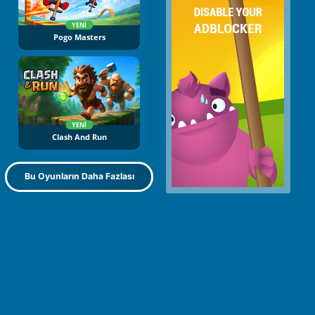
YENI
Pogo Masters
YENI
Clash And Run
Bu Oyunların Daha Fazlası