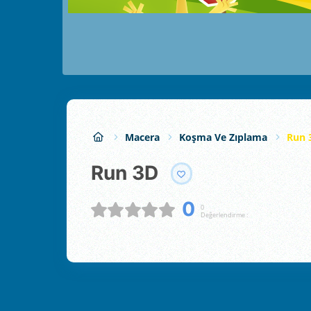
Macera
Koşma Ve Zıplama
Run 
Run 3D
0
0
Değerlendirme :