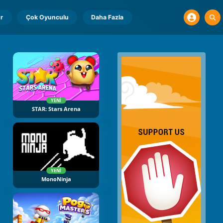
r
Çok Oyunculu
Daha Fazla
YENI
STAR: Stars Arena
YENI
MonoNinja