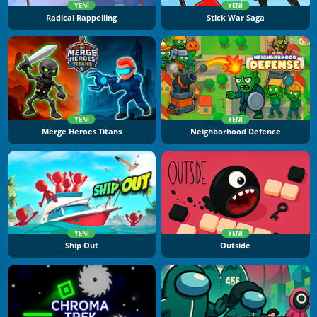
YENI
YENI
Radical Rappelling
Stick War Saga
YENI
YENI
Merge Heroes Titans
Neighborhood Defence
YENI
YENI
Ship Out
Outside