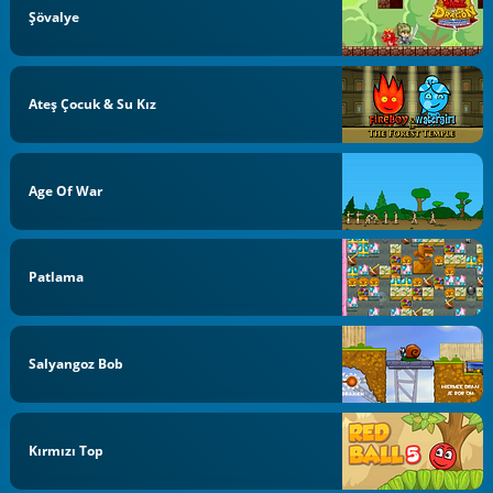
Şövalye
Ateş Çocuk & Su Kız
Age Of War
Patlama
Salyangoz Bob
Kırmızı Top