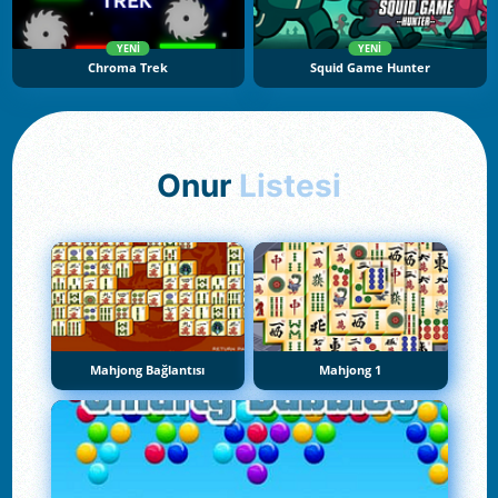
YENI
YENI
Chroma Trek
Squid Game Hunter
Onur
Listesi
Mahjong Bağlantısı
Mahjong 1