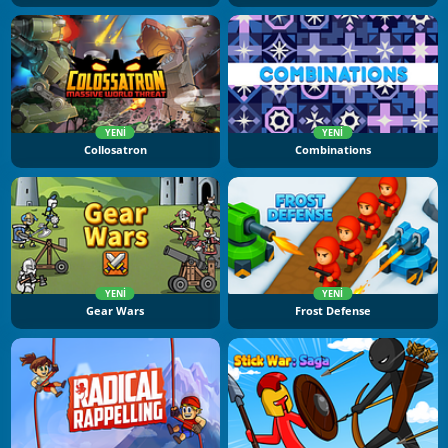
YENI
YENI
Collosatron
Combinations
YENI
YENI
Gear Wars
Frost Defense