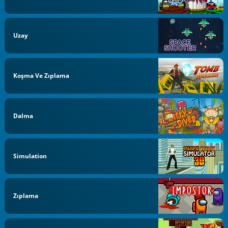
Uzay
Koşma Ve Zıplama
Dalma
Simulation
Zıplama