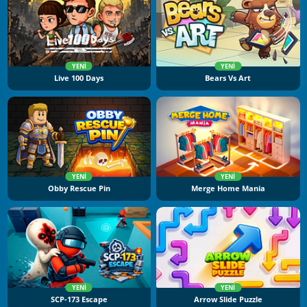
YENI
YENI
Live 100 Days
Bears Vs Art
YENI
YENI
Obby Rescue Pin
Merge Home Mania
YENI
YENI
SCP-173 Escape
Arrow Slide Puzzle