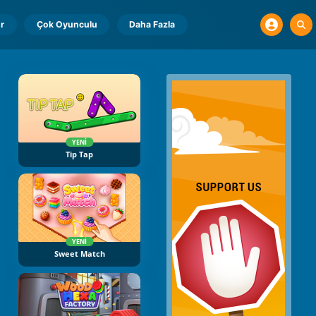
r
Çok Oyunculu
Daha Fazla
YENI
Tip Tap
YENI
Sweet Match