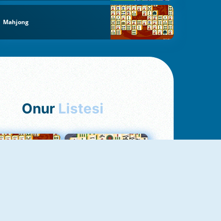
Mahjong
Onur
Listesi
hjong Bağlantısı
Mahjong 1