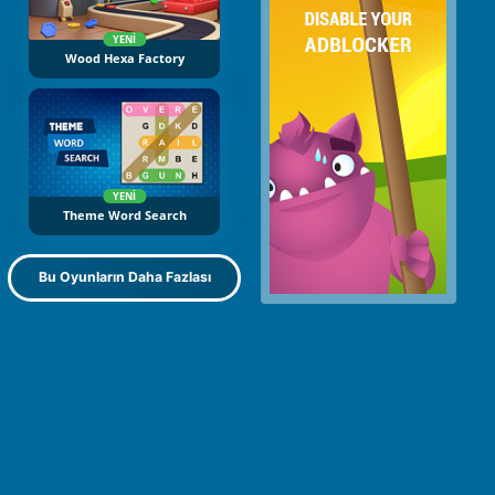
YENI
Wood Hexa Factory
YENI
Theme Word Search
Bu Oyunların Daha Fazlası