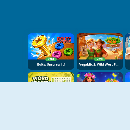
YENI
YENI
Bolts: Unscrew It!
VegaMix 2: Wild West Puzzle
YENI
YENI
Word Search Universe: Animals
Hawaii Match 6