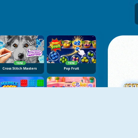
YENI
YENI
Cross Stitch Masters
Pop Fruit
YENI
YENI
Marble Sort
Cake Merge 2
Ma