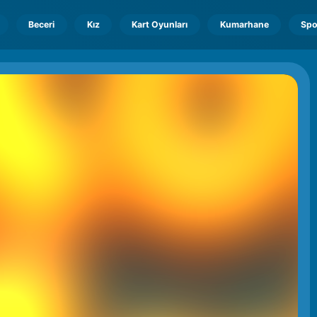
Beceri
Kız
Kart Oyunları
Kumarhane
Spo