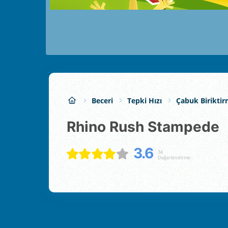
Beceri
Tepki Hızı
Çabuk Birikti
Rhino Rush Stampede
3.6
34
Değerlendirme :