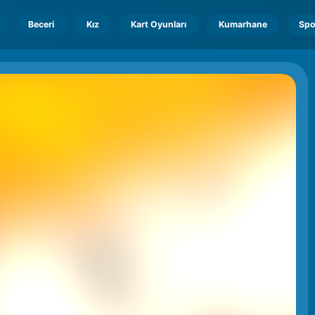
Beceri
Kız
Kart Oyunları
Kumarhane
Spo