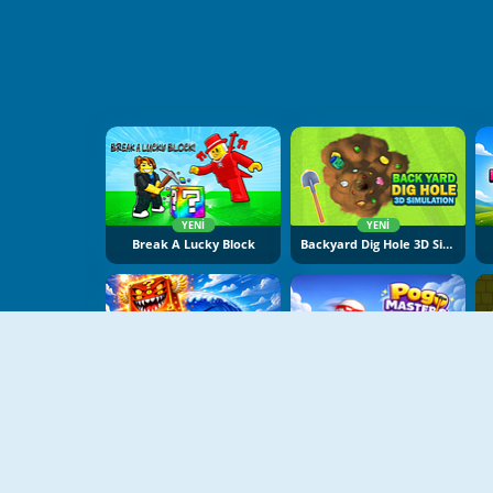
YENI
YENI
Break A Lucky Block
Backyard Dig Hole 3D Simulator
YENI
YENI
Obby Escape From Tsunami Brainrot
Pogo Masters