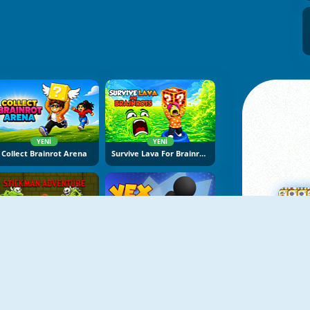
YENI
YENI
Collect Brainrot Arena
Survive Lava For Brainrots
YENI
YENI
Stickman Adventure Online
Vex Try To Fly
Ma