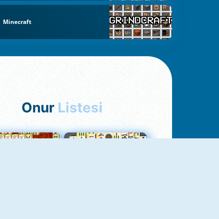
Minecraft
Onur
Listesi
hjong Bağlantısı
Mahjong 1