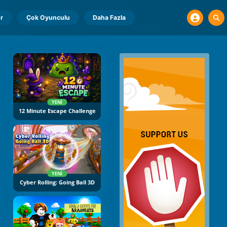
r
Çok Oyunculu
Daha Fazla
YENI
12 Minute Escape Challenge
YENI
Cyber Rolling: Going Ball 3D