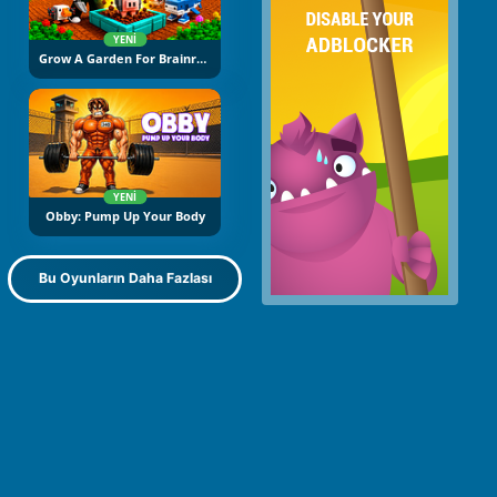
YENI
Grow A Garden For Brainrots
YENI
Obby: Pump Up Your Body
Bu Oyunların Daha Fazlası