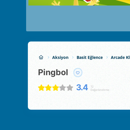
Aksiyon
Basit Eğlence
Arcade Kl
Pingbol
3.4
72
Değerlendirme :