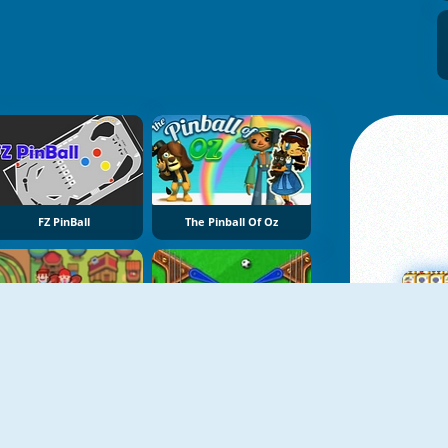
FZ PinBall
The Pinball Of Oz
Idle Farm
Pinball Football
Ma