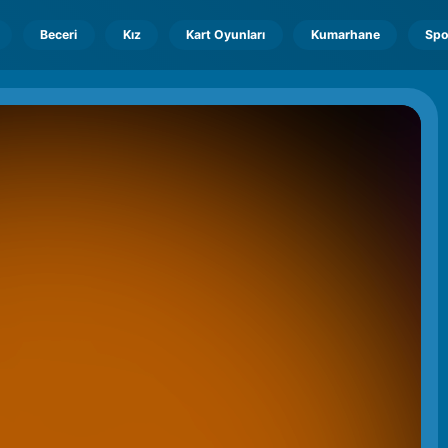
Beceri
Kız
Kart Oyunları
Kumarhane
Spo