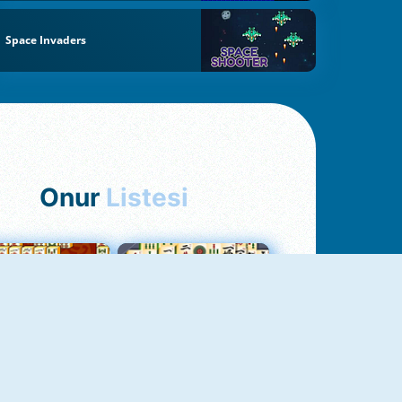
Space Invaders
Onur
Listesi
hjong Bağlantısı
Mahjong 1