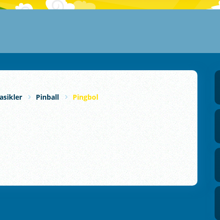
asikler
Pinball
Pingbol