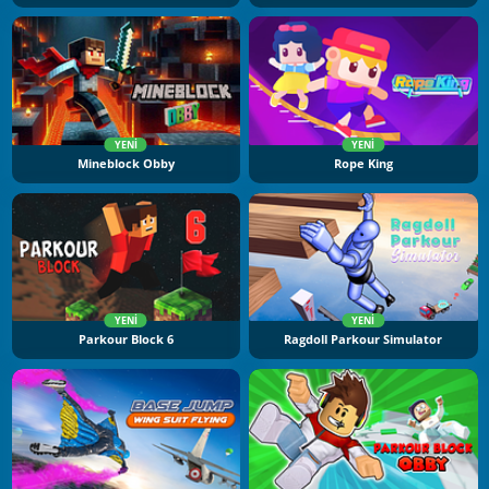
YENI
YENI
Mineblock Obby
Rope King
YENI
YENI
Parkour Block 6
Ragdoll Parkour Simulator