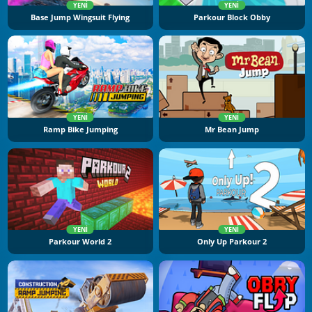
YENI
YENI
Base Jump Wingsuit Flying
Parkour Block Obby
YENI
YENI
Ramp Bike Jumping
Mr Bean Jump
YENI
YENI
Parkour World 2
Only Up Parkour 2