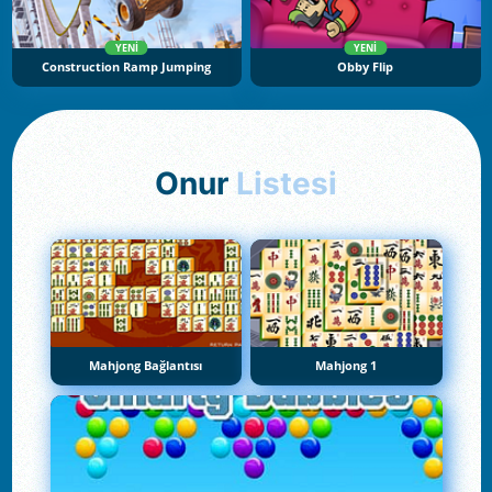
YENI
YENI
Construction Ramp Jumping
Obby Flip
Onur
Listesi
Mahjong Bağlantısı
Mahjong 1