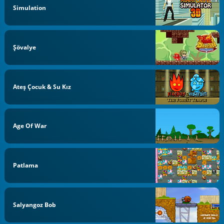
Simulation
Şövalye
Ateş Çocuk & Su Kız
Age Of War
Patlama
Salyangoz Bob