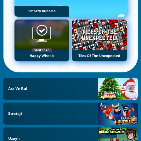
Smarty Bubbles
SADECE PC
Happy Wheels
Tiles Of The Unexpected
Ara Ve Bul
Strateji
Uzaylı