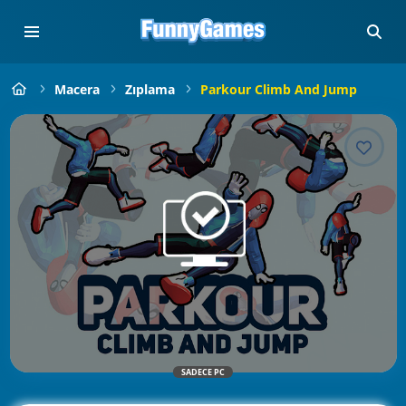
Macera
Zıplama
Parkour Climb And Jump
SADECE PC