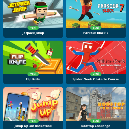
YENI
YENI
Jetpack Jump
Parkour Block 7
YENI
YENI
Flip Knife
Spider Noob Obstacle Course
YENI
YENI
Jump Up 3D: Basketball
Rooftop Challenge