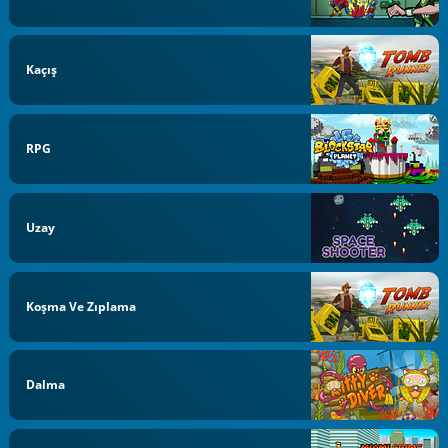
Kaçış
RPG
Uzay
Koşma Ve Zıplama
Dalma