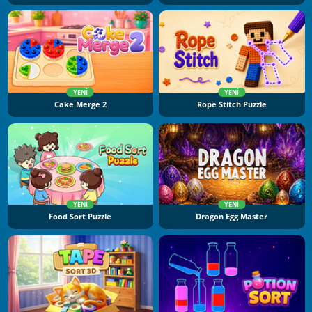
YENI
YENI
Cake Merge 2
Rope Stitch Puzzle
YENI
YENI
Food Sort Puzzle
Dragon Egg Master