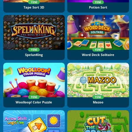
YENI
YENI
Tape Sort 3D
Potion Sort
YENI
YENI
SpelunKing
Word Deck Solitaire
YENI
YENI
Woolloop! Color Puzzle
Mazoo