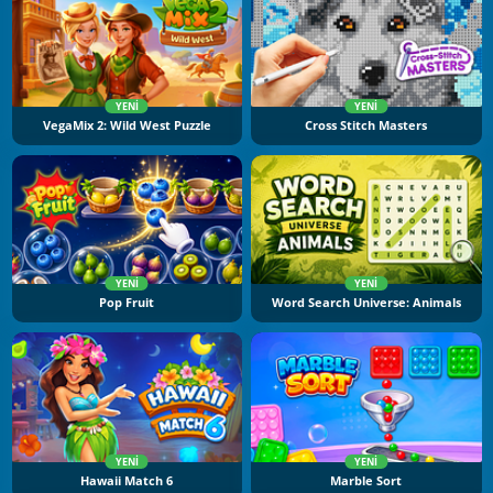
YENI
YENI
VegaMix 2: Wild West Puzzle
Cross Stitch Masters
YENI
YENI
Pop Fruit
Word Search Universe: Animals
YENI
YENI
Hawaii Match 6
Marble Sort