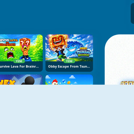
YENI
YENI
Survive Lava For Brainrots
Obby Escape From Tsunami Brainrot
YENI
YENI
Vex Try To Fly
Bubble Blasters
Ma