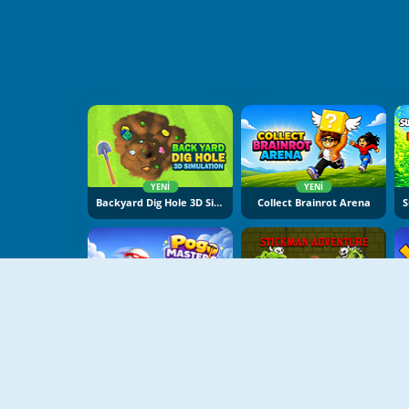
YENI
YENI
Backyard Dig Hole 3D Simulator
Collect Brainrot Arena
YENI
YENI
Pogo Masters
Stickman Adventure Online