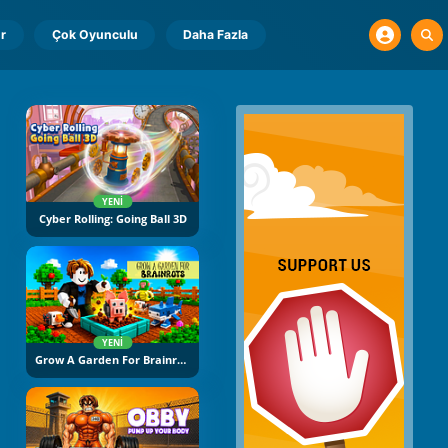
r
Çok Oyunculu
Daha Fazla
YENI
Cyber Rolling: Going Ball 3D
YENI
Grow A Garden For Brainrots