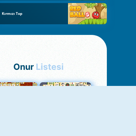
Kırmızı Top
Onur
Listesi
hjong Bağlantısı
Mahjong 1