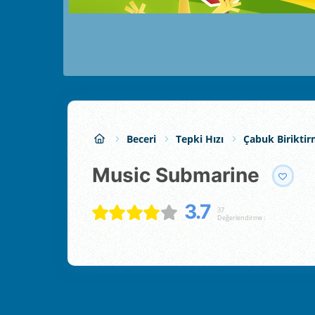
Beceri
Tepki Hızı
Çabuk Birikti
Music Submarine
3.7
37
Değerlendirme :