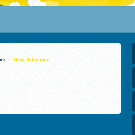
rme
Music Submarine